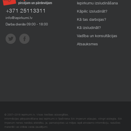
Iepirkumu izsludināšana
+371 25113311
Kāpēc izsludināt?
info@iepirkumi.lv
Kā tas darbojas?
Darba dienās 09:00 - 18:00
Kā izsludināt?
Vadība un konsultācijas
Atsauksmes
© 2007–2018 Iepirkumi.lv. Visas tiesības aizsargātas.
Informācijas pārpublicēšana bez iepirkumi.lv īpašnieka SIA Imperum atļaujas, stingri aizliegta. SIA
Imperum nenes nekādu atbildību, ja, pamatojoties uz mājas lapā atrodamo informāciju, radušies
materiāli vai citāda veida zaudējumi.