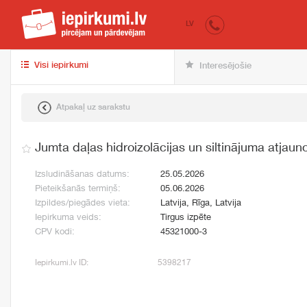
iepirkumi.lv
pir
LV
Visi iepirkumi
Interesējošie
Atpakaļ uz sarakstu
Jumta daļas hidroizolācijas un siltinājuma atjau
Izsludināšanas datums:
25.05.2026
Pieteikšanās termiņš:
05.06.2026
Izpildes/piegādes vieta:
Latvija, Rīga, Latvija
Iepirkuma veids:
Tirgus izpēte
CPV kodi:
45321000-3
Iepirkumi.lv ID:
5398217