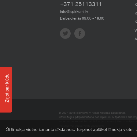
+371 25113311
K
info@iepirkumi.lv
K
Darba dienās 09:00 - 18:00
K
V
A
Ziņot par kļūdu
© 2007–2018 Iepirkumi.lv. Visas tiesības aizsargātas.
Informācijas pārpublicēšana bez iepirkumi.lv īpašnieka SIA Impe
Imperum nenes nekādu atbildību, ja, pamatojoties uz mājas l
materiāli vai citāda veida zaudējumi.
Šī tīmekļa vietne izmanto sīkdatnes. Turpinot aplūkot tīmekļa vietni,