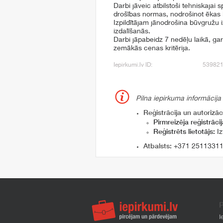
Darbi jāveic atbilstoši tehniskajai 
drošības normas, nodrošinot ēkas l
Izpildītājam jānodrošina būvgružu 
izdalīšanās.
Darbi jāpabeidz 7 nedēļu laikā, ga
zemākās cenas kritērija.
Iepirkumi.lv ID:
53982
Pilna iepirkuma informācija
Reģistrācija un autorizāci
Pirmreizēja reģistrācij
Reģistrēts lietotājs:
Iz
Atbalsts:
+371 2511331
P
I