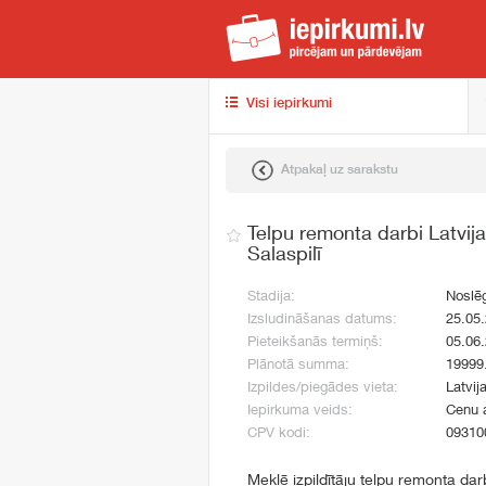
iep
Visi iepirkumi
Atpakaļ uz sarakstu
Telpu remonta darbi Latvija
Salaspilī
Stadija:
Noslē
Izsludināšanas datums:
25.05
Pieteikšanās termiņš:
05.06
Plānotā summa:
19999
Izpildes/piegādes vieta:
Latvija
Iepirkuma veids:
Cenu 
CPV kodi:
09310
Meklē izpildītāju telpu remonta da