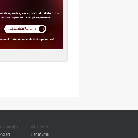
kadēmija
Atbalsts
endārs
Par mums