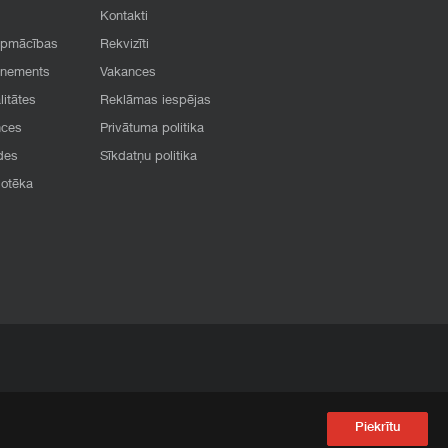
Kontakti
apmācības
Rekvizīti
onements
Vakances
litātes
Reklāmas iespējas
nces
Privātuma politika
des
Sīkdatņu politika
iotēka
Piekrītu