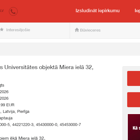
irkumi.lv
pircējam un pārdevējam
Izsludināt iepirkumu
Ie
LV
Interesējošie
Būvieceres
s Universitātes objektā Miera ielā 32,
gts
.2026
.2026
.99 EUR
, Latvija, Pierīga
aptauja
000-5, 44221220-3, 45430000-0, 45453000-7
rbiem ēkā Miera ielā 32.