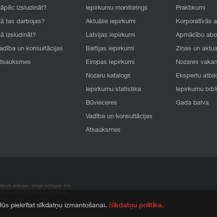
āpēc izsludināt?
Iepirkumu monitorings
Praktikumi
ā tas darbojas?
Aktuālie iepirkumi
Korporatīvās 
ā izsludināt?
Latvijas iepirkumi
Apmācību ab
adība un konsultācijas
Baltijas iepirkumi
Ziņas un aktua
tsauksmes
Eiropas iepirkumi
Nozares vaka
Nozaru katalogs
Ekspertu atbil
Iepirkumu statistika
Iepirkumu bibl
Būvieceres
Gada balva
Vadība un konsultācijas
Atsauksmes
rum atļaujas, stingri aizliegta. SIA
apā atrodamo informāciju, radušies
 Jūs piekrītat sīkdatņu izmantošanai.
Sīkdatņu politika.