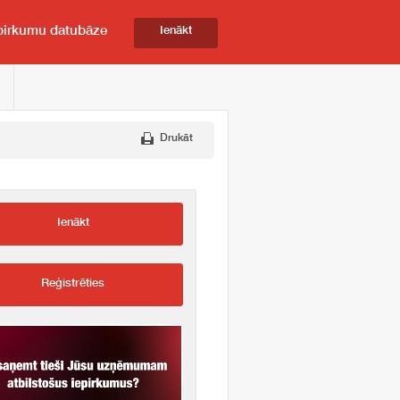
pirkumu datubāze
Ienākt
Drukāt
Ienākt
Reģistrēties