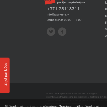
I
+371 25113311
K
info@iepirkumi.lv
K
Darba dienās 09:00 - 18:00
K
V
A
Ziņot par kļūdu
© 2007–2018 Iepirkumi.lv. Visas tiesības aizsargātas.
Informācijas pārpublicēšana bez iepirkumi.lv īpašnieka SIA Impe
Imperum nenes nekādu atbildību, ja, pamatojoties uz mājas l
materiāli vai citāda veida zaudējumi.