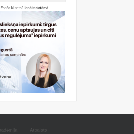
Esošs klients?
Ienākt sistēmā
kadēmija
Atbalsts