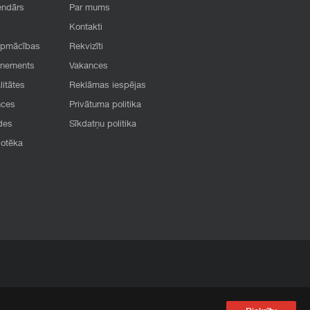
endārs
Par mums
Kontakti
apmācības
Rekvizīti
onements
Vakances
litātes
Reklāmas iespējas
nces
Privātuma politika
des
Sīkdatņu politika
iotēka