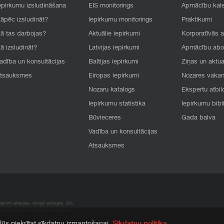
epirkumu izsludināšana
EIS monitorings
Apmācību kal
āpēc izsludināt?
Iepirkumu monitorings
Praktikumi
ā tas darbojas?
Aktuālie iepirkumi
Korporatīvās 
ā izsludināt?
Latvijas iepirkumi
Apmācību ab
adība un konsultācijas
Baltijas iepirkumi
Ziņas un aktua
tsauksmes
Eiropas iepirkumi
Nozares vaka
Nozaru katalogs
Ekspertu atbil
Iepirkumu statistika
Iepirkumu bibl
Būvieceres
Gada balva
Vadība un konsultācijas
Atsauksmes
rum atļaujas, stingri aizliegta. SIA
apā atrodamo informāciju, radušies