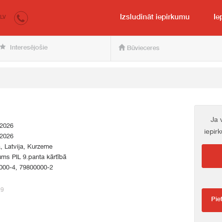
irkumi.lv
pircējam un pārdevējam
Izsludināt iepirkumu
Ie
LV
Interesējošie
Būvieceres
Ja 
.2026
iepir
.2026
a, Latvija, Kurzeme
ums PIL 9.panta kārtībā
000-4, 79800000-2
09
Pie