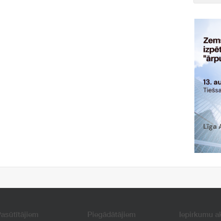
asūtītājiem
Piegādātājiem
Iepirkumu a