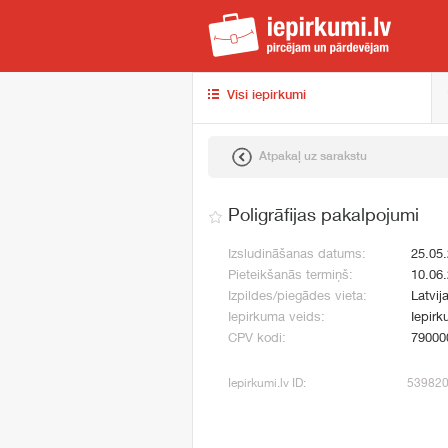
iep
Visi iepirkumi
Atpakaļ uz sarakstu
Poligrāfijas pakalpojumi
Izsludināšanas datums:
25.05
Pieteikšanās termiņš:
10.06
Izpildes/piegādes vieta:
Latvij
Iepirkuma veids:
Iepirk
CPV kodi:
79000
Iepirkumi.lv ID:
53982