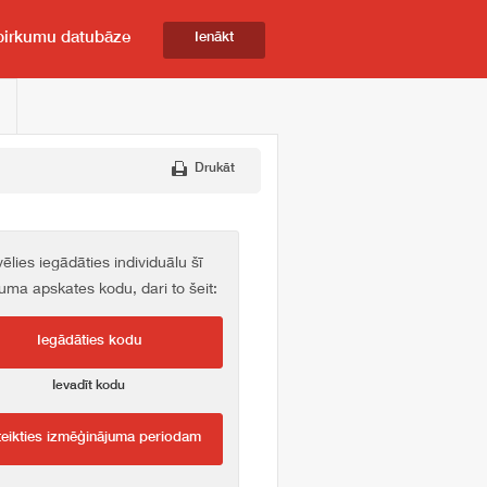
pirkumu datubāze
Ienākt
Drukāt
vēlies iegādāties individuālu šī
kuma apskates kodu, dari to šeit:
Iegādāties kodu
Ievadīt kodu
teikties izmēģinājuma periodam