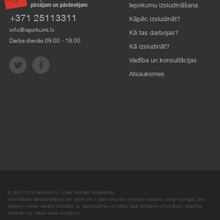
Iepirkumu izsludināšana
+371 25113311
Kāpēc izsludināt?
info@iepirkumi.lv
Kā tas darbojas?
Darba dienās 09:00 - 18:00
Kā izsludināt?
Vadība un konsultācijas
Atsauksmes
© 2007–2018 Iepirkumi.lv. Visas tiesības aizsargātas.
Informācijas pārpublicēšana bez iepirkumi.lv īpašnieka SIA Imperum atļaujas, stingri aizliegta. SIA
Imperum nenes nekādu atbildību, ja, pamatojoties uz mājas lapā atrodamo informāciju, radušies
materiāli vai citāda veida zaudējumi.