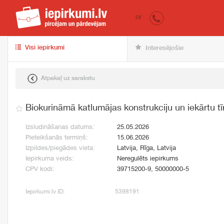
iepirkumi.lv
pir
LV
Visi iepirkumi
Interesējošie
Atpakaļ uz sarakstu
Biokurināmā katlumājas konstrukciju un iekārtu tī
Izsludināšanas datums:
25.05.2026
Pieteikšanās termiņš:
15.06.2026
Izpildes/piegādes vieta:
Latvija, Rīga, Latvija
Iepirkuma veids:
Neregulēts iepirkums
CPV kodi:
39715200-9, 50000000-5
Iepirkumi.lv ID:
5398191