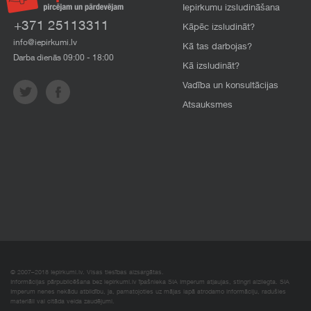
Iepirkumu izsludināšana
+371 25113311
Kāpēc izsludināt?
info@iepirkumi.lv
Kā tas darbojas?
Darba dienās 09:00 - 18:00
Kā izsludināt?
Vadība un konsultācijas
Atsauksmes
© 2007–2018 Iepirkumi.lv. Visas tiesības aizsargātas.
Informācijas pārpublicēšana bez iepirkumi.lv īpašnieka SIA Imperum atļaujas, stingri aizliegta. SIA
Imperum nenes nekādu atbildību, ja, pamatojoties uz mājas lapā atrodamo informāciju, radušies
materiāli vai citāda veida zaudējumi.