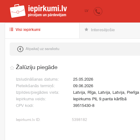
iepirkumi.lv
pir
LV
Visi iepirkumi
Interesējošie
Atpakaļ uz sarakstu
Žalūziju piegāde
Izsludināšanas datums:
25.05.2026
Pieteikšanās termiņš:
09.06.2026
Izpildes/piegādes vieta:
Latvija, Rīga, Latvija, Latvija, Pierīga
Iepirkuma veids:
Iepirkums PIL 9.panta kārtībā
CPV kodi:
39515430-8
Iepirkumi.lv ID:
5398182