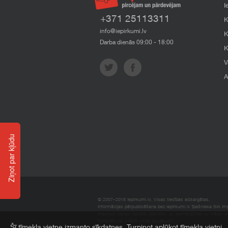
I
+371 25113311
K
info@iepirkumi.lv
K
Darba dienās 09:00 - 18:00
K
V
A
Ziņot par kļūdu
© 2007–2018 Iepirkumi.lv. Visas tiesības aizsargātas.
Informācijas pārpublicēšana bez iepirkumi.lv īpašnieka SIA Impe
Imperum nenes nekādu atbildību, ja, pamatojoties uz mājas l
materiāli vai citāda veida zaudējumi.