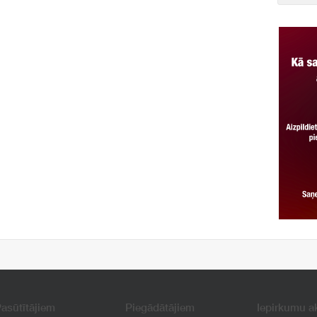
asūtītājiem
Piegādātājiem
Iepirkumu a