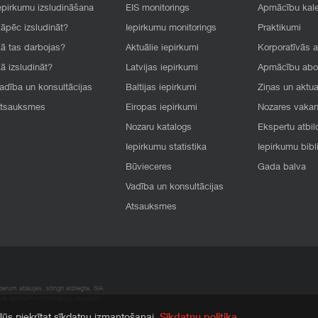
epirkumu izsludināšana
EIS monitorings
Apmācību kal
āpēc izsludināt?
Iepirkumu monitorings
Praktikumi
ā tas darbojas?
Aktuālie iepirkumi
Korporatīvās 
ā izsludināt?
Latvijas iepirkumi
Apmācību ab
adība un konsultācijas
Baltijas iepirkumi
Ziņas un aktua
tsauksmes
Eiropas iepirkumi
Nozares vaka
Nozaru katalogs
Ekspertu atbil
Iepirkumu statistika
Iepirkumu bibl
Būvieceres
Gada balva
Vadība un konsultācijas
Atsauksmes
rum atļaujas, stingri aizliegta. SIA
apā atrodamo informāciju, radušies