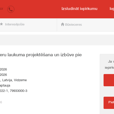
irkumi.lv
pircējam un pārdevējam
Izsludināt iepirkumu
Ie
LV
Interesējošie
Būvieceres
eru laukuma projektēšana un izbūve pie
Ja 
iepir
.2026
.2026
a, Latvija, Vidzeme
aptauja
222-1, 79933000-3
66
Pie