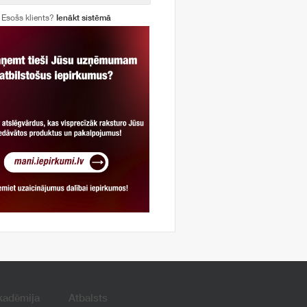
Esošs klients?
Ienākt sistēmā
kadēmija
Atbalsts