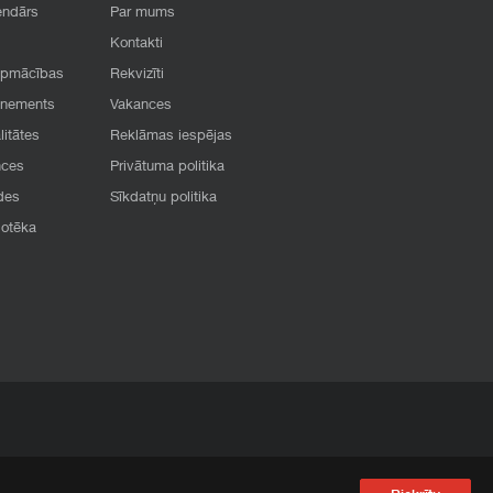
endārs
Par mums
Kontakti
apmācības
Rekvizīti
onements
Vakances
litātes
Reklāmas iespējas
nces
Privātuma politika
des
Sīkdatņu politika
iotēka