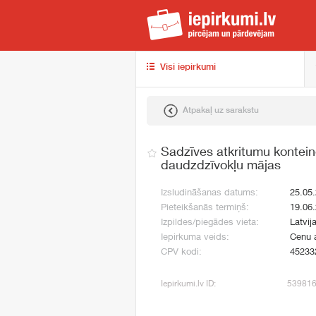
iep
Visi iepirkumi
Atpakaļ uz sarakstu
Sadzīves atkritumu kontein
daudzdzīvokļu mājas
Izsludināšanas datums:
25.05
Pieteikšanās termiņš:
19.06
Izpildes/piegādes vieta:
Latvij
Iepirkuma veids:
Cenu 
CPV kodi:
45233
Iepirkumi.lv ID:
53981