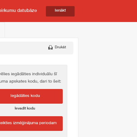
pirkumu datubāze
Ienākt
Drukāt
vēlies iegādāties individuālu šī
kuma apskates kodu, dari to šeit:
Iegādāties kodu
Ievadīt kodu
teikties izmēģinājuma periodam