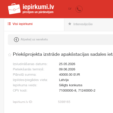
iepirkumi.lv
pir
LV
Visi iepirkumi
Interesējošie
Atpakaļ uz sarakstu
Priekšprojekta izstrāde apakšstacijas sadales ie
Izsludināšanas datums:
25.05.2026
Pieteikšanās termiņš:
09.06.2026
Plānotā summa:
40000.00 EUR
Izpildes/piegādes vieta:
Latvija
Iepirkuma veids:
Slēgts konkurss
CPV kodi:
71000000-8, 71240000-2
Iepirkumi.lv ID:
5398165