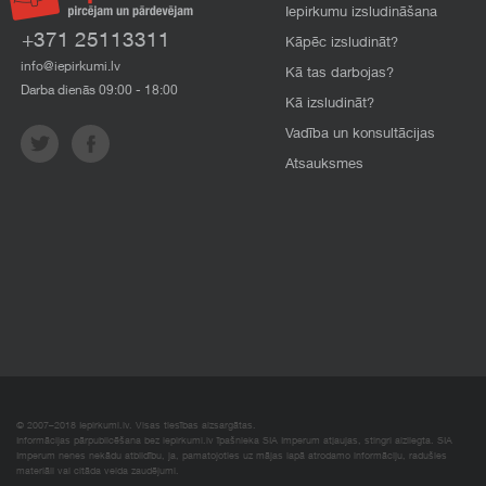
Iepirkumu izsludināšana
+371 25113311
Kāpēc izsludināt?
info@iepirkumi.lv
Kā tas darbojas?
Darba dienās 09:00 - 18:00
Kā izsludināt?
Vadība un konsultācijas
Atsauksmes
© 2007–2018 Iepirkumi.lv. Visas tiesības aizsargātas.
Informācijas pārpublicēšana bez iepirkumi.lv īpašnieka SIA Imperum atļaujas, stingri aizliegta. SIA
Imperum nenes nekādu atbildību, ja, pamatojoties uz mājas lapā atrodamo informāciju, radušies
materiāli vai citāda veida zaudējumi.