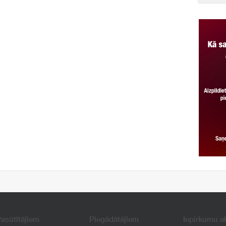
asūtītājiem
Piegādātājiem
Iepirkumu a