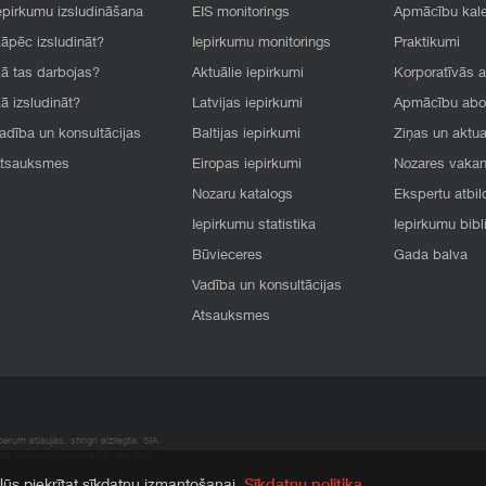
epirkumu izsludināšana
EIS monitorings
Apmācību kal
āpēc izsludināt?
Iepirkumu monitorings
Praktikumi
ā tas darbojas?
Aktuālie iepirkumi
Korporatīvās 
ā izsludināt?
Latvijas iepirkumi
Apmācību ab
adība un konsultācijas
Baltijas iepirkumi
Ziņas un aktua
tsauksmes
Eiropas iepirkumi
Nozares vaka
Nozaru katalogs
Ekspertu atbil
Iepirkumu statistika
Iepirkumu bibl
Būvieceres
Gada balva
Vadība un konsultācijas
Atsauksmes
rum atļaujas, stingri aizliegta. SIA
apā atrodamo informāciju, radušies