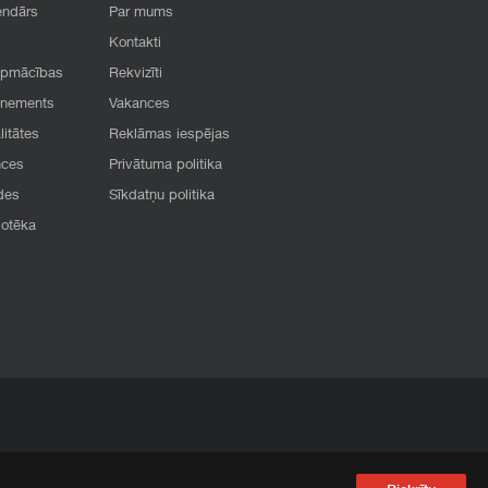
endārs
Par mums
Kontakti
apmācības
Rekvizīti
onements
Vakances
litātes
Reklāmas iespējas
nces
Privātuma politika
des
Sīkdatņu politika
iotēka