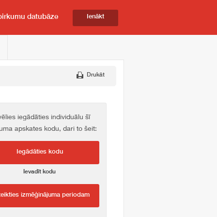
pirkumu datubāze
Ienākt
Drukāt
vēlies iegādāties individuālu šī
kuma apskates kodu, dari to šeit:
Iegādāties kodu
Ievadīt kodu
teikties izmēģinājuma periodam