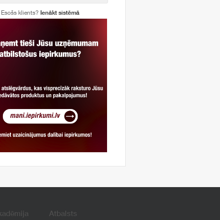
Esošs klients?
Ienākt sistēmā
kadēmija
Atbalsts