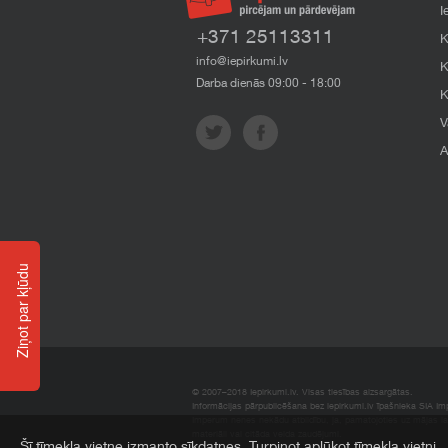
I
+371 25113311
K
info@iepirkumi.lv
K
Darba dienās 09:00 - 18:00
K
V
A
Ziņot par kļūdu
© 2007–2018 Iepirkumi.lv. Visas tiesības aizsargātas.
Informācijas pārpublicēšana bez iepirkumi.lv īpašnieka SIA Impe
Imperum nenes nekādu atbildību, ja, pamatojoties uz mājas l
materiāli vai citāda veida zaudējumi.