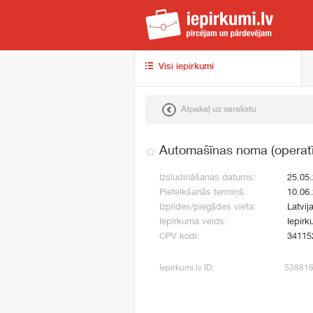
iep
Visi iepirkumi
Atpakaļ uz sarakstu
Automašīnas noma (operatīv
Izsludināšanas datums:
25.05
Pieteikšanās termiņš:
10.06
Izpildes/piegādes vieta:
Latvij
Iepirkuma veids:
Iepirk
CPV kodi:
34115
Iepirkumi.lv ID:
53981