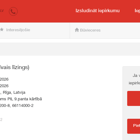
irkumi.lv
pircējam un pārdevējam
Izsludināt iepirkumu
Ie
LV
Interesējošie
Būvieceres
ais līzings)
Ja 
.2026
iepir
.2026
a, Rīga, Latvija
ums PIL 9.panta kārtībā
200-8, 66114000-2
62
Pie