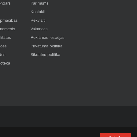
endārs
Par mums
Kontakti
apmācības
Rekvizīti
onements
Vakances
litātes
Reklāmas iespējas
nces
Privātuma politika
des
Sīkdatņu politika
iotēka