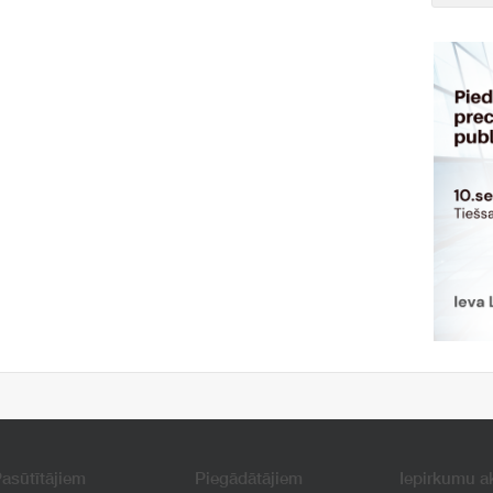
asūtītājiem
Piegādātājiem
Iepirkumu a