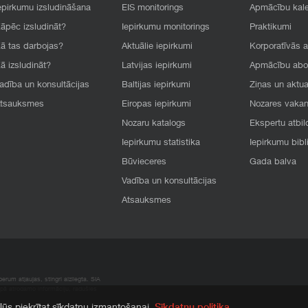
epirkumu izsludināšana
EIS monitorings
Apmācību kal
āpēc izsludināt?
Iepirkumu monitorings
Praktikumi
ā tas darbojas?
Aktuālie iepirkumi
Korporatīvās 
ā izsludināt?
Latvijas iepirkumi
Apmācību ab
adība un konsultācijas
Baltijas iepirkumi
Ziņas un aktua
tsauksmes
Eiropas iepirkumi
Nozares vaka
Nozaru katalogs
Ekspertu atbil
Iepirkumu statistika
Iepirkumu bibl
Būvieceres
Gada balva
Vadība un konsultācijas
Atsauksmes
rum atļaujas, stingri aizliegta. SIA
apā atrodamo informāciju, radušies