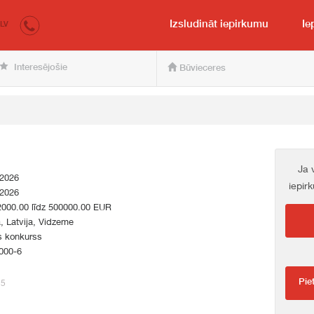
irkumi.lv
pircējam un pārdevējam
Izsludināt iepirkumu
Ie
LV
Interesējošie
Būvieceres
Ja 
.2026
iepir
.2026
2000.00 līdz 500000.00 EUR
a, Latvija, Vidzeme
s konkurss
000-6
Pie
55