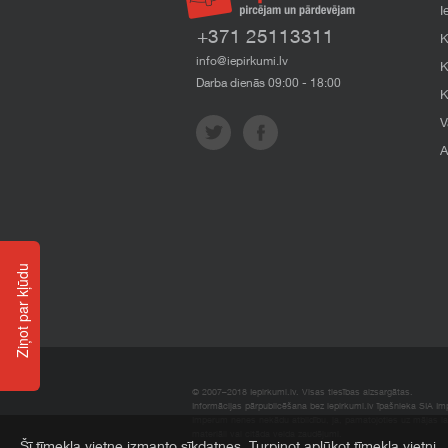
I
+371 25113311
K
info@iepirkumi.lv
K
Darba dienās 09:00 - 18:00
K
V
A
Ziņot par kļūdu
© 2007–2018 Iepirkumi.lv. Visas tiesības aizsargātas.
Informācijas pārpublicēšana bez iepirkumi.lv īpašnieka SIA Impe
Imperum nenes nekādu atbildību, ja, pamatojoties uz mājas l
materiāli vai citāda veida zaudējumi.