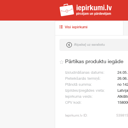
iep
Visi iepirkumi
Atpakaļ uz sarakstu
Pārtikas produktu iegāde
Izsludināšanas datums:
24.05
Pieteikšanās termiņš:
26.06
Plānotā summa:
no 14
Izpildes/piegādes vieta:
Latvij
Iepirkuma veids:
Atklāt
CPV kodi:
15800
Iepirkumi.lv ID:
53981