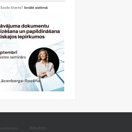
Esošs klients?
Ienākt sistēmā
kadēmija
Atbalsts