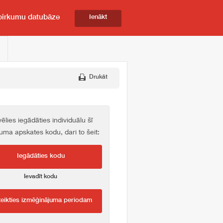
pirkumu datubāze
Ienākt
Drukāt
vēlies iegādāties individuālu šī
kuma apskates kodu, dari to šeit:
Iegādāties kodu
Ievadīt kodu
teikties izmēģinājuma periodam