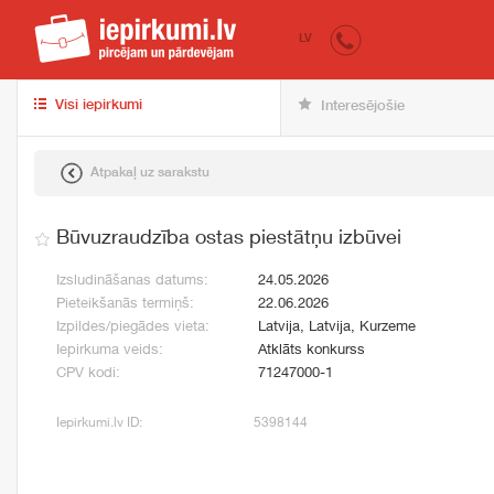
iepirkumi.lv
pir
LV
Visi iepirkumi
Interesējošie
Atpakaļ uz sarakstu
Būvuzraudzība ostas piestātņu izbūvei
Izsludināšanas datums:
24.05.2026
Pieteikšanās termiņš:
22.06.2026
Izpildes/piegādes vieta:
Latvija, Latvija, Kurzeme
Iepirkuma veids:
Atklāts konkurss
CPV kodi:
71247000-1
Iepirkumi.lv ID:
5398144