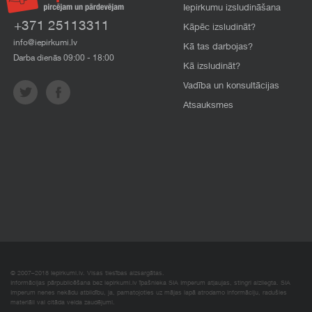
Iepirkumu izsludināšana
+371 25113311
Kāpēc izsludināt?
info@iepirkumi.lv
Kā tas darbojas?
Darba dienās 09:00 - 18:00
Kā izsludināt?
Vadība un konsultācijas
Atsauksmes
© 2007–2018 Iepirkumi.lv. Visas tiesības aizsargātas.
Informācijas pārpublicēšana bez iepirkumi.lv īpašnieka SIA Imperum atļaujas, stingri aizliegta. SIA
Imperum nenes nekādu atbildību, ja, pamatojoties uz mājas lapā atrodamo informāciju, radušies
materiāli vai citāda veida zaudējumi.