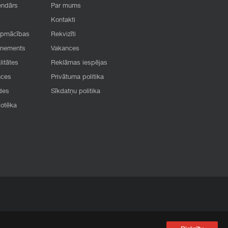
endārs
Par mums
Kontakti
apmācības
Rekvizīti
onements
Vakances
litātes
Reklāmas iespējas
nces
Privātuma politika
des
Sīkdatņu politika
iotēka