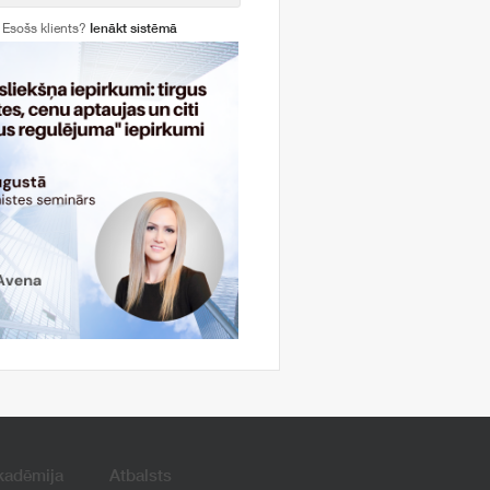
Esošs klients?
Ienākt sistēmā
kadēmija
Atbalsts