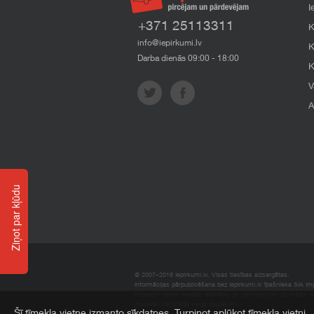
I
+371 25113311
K
info@iepirkumi.lv
K
Darba dienās 09:00 - 18:00
K
V
A
Ziņot par kļūdu
© 2007–2018 Iepirkumi.lv. Visas tiesības aizsargātas.
Informācijas pārpublicēšana bez iepirkumi.lv īpašnieka SIA Impe
Imperum nenes nekādu atbildību, ja, pamatojoties uz mājas l
materiāli vai citāda veida zaudējumi.