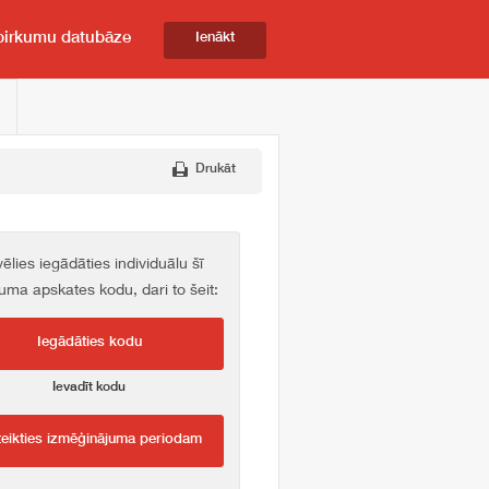
pirkumu datubāze
Ienākt
Drukāt
vēlies iegādāties individuālu šī
kuma apskates kodu, dari to šeit:
Iegādāties kodu
Ievadīt kodu
teikties izmēģinājuma periodam