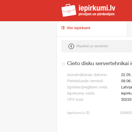
iep
Visi iepirkumi
Atpakaļ uz sarakstu
Cieto disku servertehnikai
Izsludināšanas datums:
22.05
Pieteikšanās termiņš:
09.06
Izpildes/piegādes vieta:
Latvij
Iepirkuma veids:
Iepirk
CPV kodi:
30233
Iepirkumi.lv ID:
53980