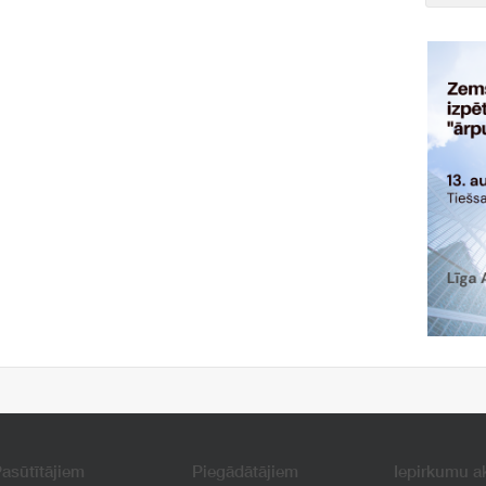
asūtītājiem
Piegādātājiem
Iepirkumu a