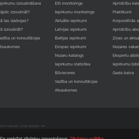
epirkumu izsludināšana
EIS monitorings
Apmācību kal
āpēc izsludināt?
Iepirkumu monitorings
Praktikumi
ā tas darbojas?
Aktuālie iepirkumi
Korporatīvās 
ā izsludināt?
Latvijas iepirkumi
Apmācību ab
adība un konsultācijas
Baltijas iepirkumi
Ziņas un aktua
tsauksmes
Eiropas iepirkumi
Nozares vaka
Nozaru katalogs
Ekspertu atbil
Iepirkumu statistika
Iepirkumu bibl
Būvieceres
Gada balva
Vadība un konsultācijas
Atsauksmes
rum atļaujas, stingri aizliegta. SIA
apā atrodamo informāciju, radušies