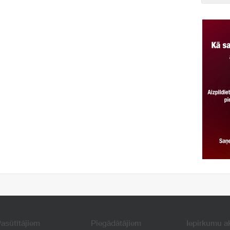
asūtītājiem
Piegādātājiem
Iepirkumu a