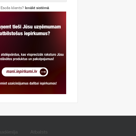
Esošs klients?
Ienākt sistēmā
kadēmija
Atbalsts