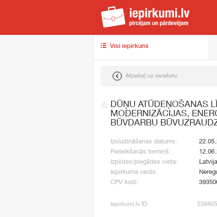
iep
Visi iepirkumi
Atpakaļ uz sarakstu
DŪŅU ATŪDEŅOŠANAS LĪ
MODERNIZĀCIJAS, ENER
BŪVDARBU BŪVUZRAUDZ
Izsludināšanas datums:
22.05
Pieteikšanās termiņš:
12.06
Izpildes/piegādes vieta:
Latvij
Iepirkuma veids:
Neregu
CPV kodi:
39350
Iepirkumi.lv ID:
53980