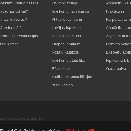
epirkumu izsludināšana
EIS monitorings
Apmācību kal
āpēc izsludināt?
Iepirkumu monitorings
Praktikumi
ā tas darbojas?
Aktuālie iepirkumi
Korporatīvās 
ā izsludināt?
Latvijas iepirkumi
Apmācību ab
adība un konsultācijas
Baltijas iepirkumi
Ziņas un aktua
tsauksmes
Eiropas iepirkumi
Nozares vaka
Nozaru katalogs
Ekspertu atbil
Iepirkumu statistika
Iepirkumu bibl
Būvieceres
Gada balva
Vadība un konsultācijas
Atsauksmes
rum atļaujas, stingri aizliegta. SIA
apā atrodamo informāciju, radušies