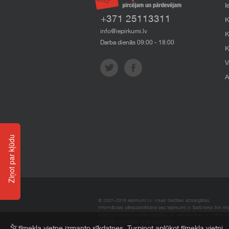
I
+371 25113311
K
info@iepirkumi.lv
K
Darba dienās 09:00 - 18:00
K
V
A
Ziņot par kļūdu
© 2007–2018 Iepirkumi.lv. Visas tiesības aizsargātas.
Informācijas pārpublicēšana bez iepirkumi.lv īpašnieka SIA Impe
Imperum nenes nekādu atbildību, ja, pamatojoties uz mājas l
materiāli vai citāda veida zaudējumi.