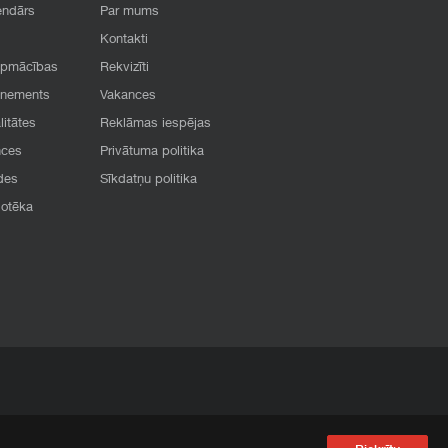
endārs
Par mums
Kontakti
apmācības
Rekvizīti
onements
Vakances
litātes
Reklāmas iespējas
nces
Privātuma politika
des
Sīkdatņu politika
iotēka