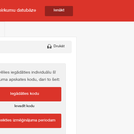
pirkumu datubāze
Ienākt
Drukāt
vēlies iegādāties individuālu šī
kuma apskates kodu, dari to šeit:
Iegādāties kodu
Ievadīt kodu
teikties izmēģinājuma periodam