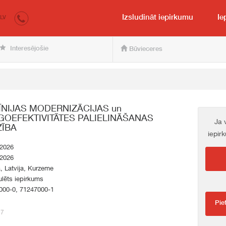
irkumi.lv
pircējam un pārdevējam
Izsludināt iepirkumu
Ie
LV
Interesējošie
Būvieceres
NIJAS MODERNIZĀCIJAS un
GOEFEKTIVITĀTES PALIELINĀŠANAS
Ja 
ĪBA
iepir
.2026
.2026
a, Latvija, Kurzeme
lēts iepirkums
000-0, 71247000-1
Pie
57