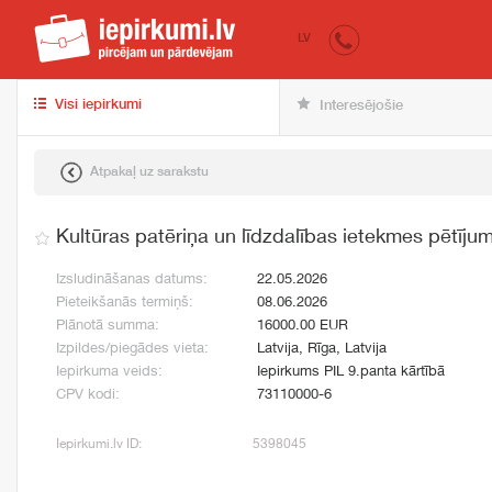
iepirkumi.lv
pir
LV
Visi iepirkumi
Interesējošie
Atpakaļ uz sarakstu
Kultūras patēriņa un līdzdalības ietekmes pētīju
Izsludināšanas datums:
22.05.2026
Pieteikšanās termiņš:
08.06.2026
Plānotā summa:
16000.00 EUR
Izpildes/piegādes vieta:
Latvija, Rīga, Latvija
Iepirkuma veids:
Iepirkums PIL 9.panta kārtībā
CPV kodi:
73110000-6
Iepirkumi.lv ID:
5398045