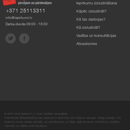
Iepirkumu izsludināšana
+371 25113311
Kāpēc izsludināt?
info@iepirkumi.lv
Kā tas darbojas?
Darba dienās 09:00 - 18:00
Kā izsludināt?
Vadība un konsultācijas
Atsauksmes
© 2007–2018 Iepirkumi.lv. Visas tiesības aizsargātas.
Informācijas pārpublicēšana bez iepirkumi.lv īpašnieka SIA Imperum atļaujas, stingri aizliegta. SIA
Imperum nenes nekādu atbildību, ja, pamatojoties uz mājas lapā atrodamo informāciju, radušies
materiāli vai citāda veida zaudējumi.