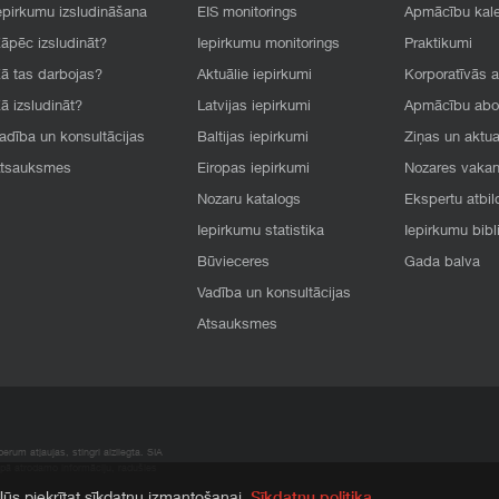
epirkumu izsludināšana
EIS monitorings
Apmācību kal
āpēc izsludināt?
Iepirkumu monitorings
Praktikumi
ā tas darbojas?
Aktuālie iepirkumi
Korporatīvās 
ā izsludināt?
Latvijas iepirkumi
Apmācību ab
adība un konsultācijas
Baltijas iepirkumi
Ziņas un aktua
tsauksmes
Eiropas iepirkumi
Nozares vaka
Nozaru katalogs
Ekspertu atbil
Iepirkumu statistika
Iepirkumu bibl
Būvieceres
Gada balva
Vadība un konsultācijas
Atsauksmes
rum atļaujas, stingri aizliegta. SIA
apā atrodamo informāciju, radušies