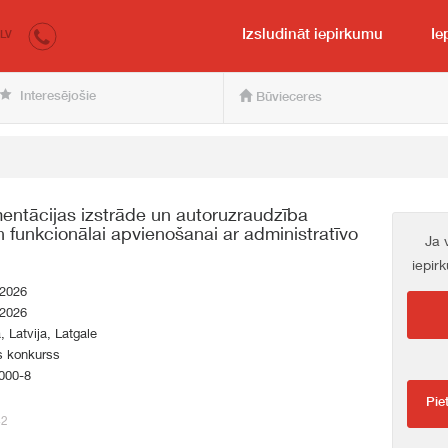
irkumi.lv
pircējam un pārdevējam
Izsludināt iepirkumu
Ie
LV
Interesējošie
Būvieceres
entācijas izstrāde un autoruzraudzība
 funkcionālai apvienošanai ar administratīvo
Ja 
iepir
.2026
.2026
a, Latvija, Latgale
s konkurss
000-8
Pie
42