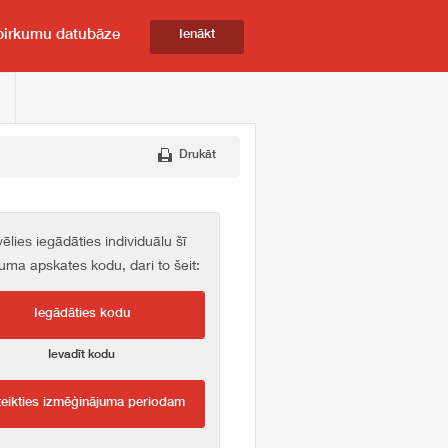
pirkumu datubāze
Ienākt
Drukāt
vēlies iegādāties individuālu šī
kuma apskates kodu, dari to šeit:
Iegādāties kodu
Ievadīt kodu
teikties izmēģinājuma periodam