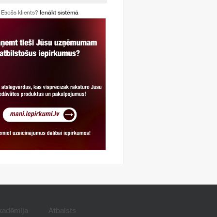
Esošs klients?
Ienākt sistēmā
kadēmija
Atbalsts