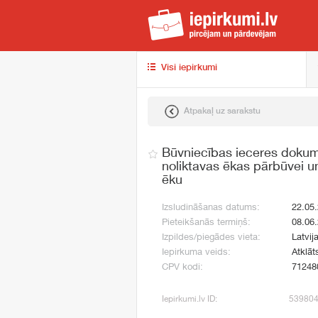
iep
Visi iepirkumi
Atpakaļ uz sarakstu
Būvniecības ieceres dokum
noliktavas ēkas pārbūvei un
ēku
Izsludināšanas datums:
22.05
Pieteikšanās termiņš:
08.06
Izpildes/piegādes vieta:
Latvij
Iepirkuma veids:
Atklāt
CPV kodi:
71248
Iepirkumi.lv ID:
53980