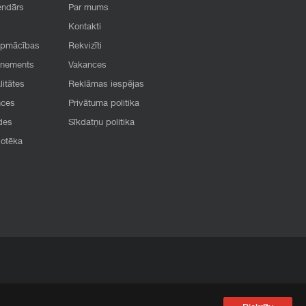
endārs
Par mums
Kontakti
apmācības
Rekvizīti
onements
Vakances
litātes
Reklāmas iespējas
nces
Privātuma politika
des
Sīkdatņu politika
iotēka