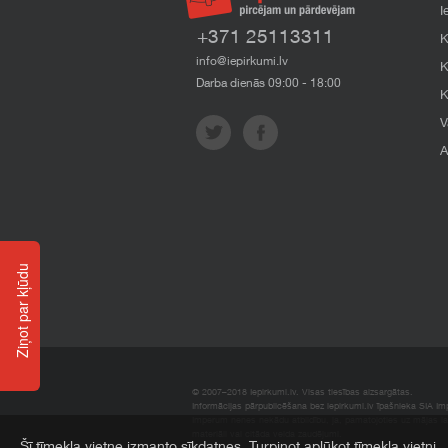
I
+371 25113311
K
info@iepirkumi.lv
K
Darba dienās 09:00 - 18:00
K
V
A
Ziņot par kļūdu
© 2007–2018 Iepirkumi.lv. Visas tiesības aizsargātas.
Informācijas pārpublicēšana bez iepirkumi.lv īpašnieka SIA Impe
Imperum nenes nekādu atbildību, ja, pamatojoties uz mājas l
materiāli vai citāda veida zaudējumi.