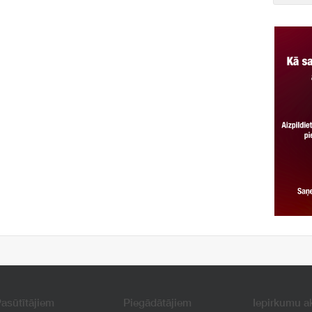
asūtītājiem
Piegādātājiem
Iepirkumu a