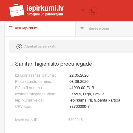
iepirkumi.lv
pir
LV
Visi iepirkumi
Interesējošie
Atpakaļ uz sarakstu
Sanitāri higiēnisko preču iegāde
Izsludināšanas datums:
22.05.2026
Pieteikšanās termiņš:
08.06.2026
Plānotā summa:
41999.00 EUR
Izpildes/piegādes vieta:
Latvija, Rīga, Latvija
Iepirkuma veids:
Iepirkums PIL 9.panta kārtībā
CPV kodi:
33700000-7
Iepirkumi.lv ID:
5398015