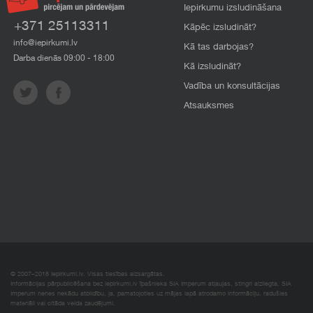
Iepirkumu izsludināšana
+371 25113311
Kāpēc izsludināt?
info@iepirkumi.lv
Kā tas darbojas?
Darba dienās 09:00 - 18:00
Kā izsludināt?
Vadība un konsultācijas
Atsauksmes
© 2007–2018 Iepirkumi.lv. Visas tiesības aizsargātas.
Informācijas pārpublicēšana bez iepirkumi.lv īpašnieka SIA Imperum atļaujas, stingri aizliegta. SIA
Imperum nenes nekādu atbildību, ja, pamatojoties uz mājas lapā atrodamo informāciju, radušies
materiāli vai citāda veida zaudējumi.