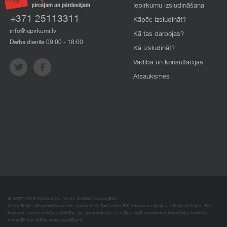
Iepirkumu izsludināšana
+371 25113311
Kāpēc izsludināt?
info@iepirkumi.lv
Kā tas darbojas?
Darba dienās 09:00 - 18:00
Kā izsludināt?
Vadība un konsultācijas
Atsauksmes
© 2007–2018 Iepirkumi.lv. Visas tiesības aizsargātas.
Informācijas pārpublicēšana bez iepirkumi.lv īpašnieka SIA Imperum atļaujas, stingri aizliegta. SIA
Imperum nenes nekādu atbildību, ja, pamatojoties uz mājas lapā atrodamo informāciju, radušies
materiāli vai citāda veida zaudējumi.