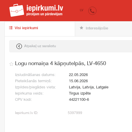
iepirkumi.lv
pir
LV
Visi iepirkumi
Interesējošie
Atpakaļ uz sarakstu
Logu nomaiņa 4 kāpņutelpās, LV-4650
Izsludināšanas datums:
22.05.2026
Pieteikšanās termiņš:
15.06.2026
Izpildes/piegādes vieta:
Latvija, Latvija, Latgale
Iepirkuma veids:
Tirgus izpēte
CPV kodi:
44221100-6
Iepirkumi.lv ID:
5397999