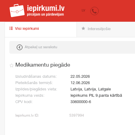
iepirkumi.lv
pir
LV
Visi iepirkumi
Interesējošie
Atpakaļ uz sarakstu
Medikamentu piegāde
Izsludināšanas datums:
22.05.2026
Pieteikšanās termiņš:
12.06.2026
Izpildes/piegādes vieta:
Latvija, Latvija, Latgale
Iepirkuma veids:
Iepirkums PIL 9.panta kārtībā
CPV kodi:
33600000-6
Iepirkumi.lv ID:
5397994