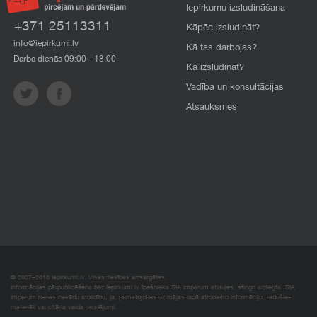
Iepirkumu izsludināšana
+371 25113311
Kāpēc izsludināt?
info@iepirkumi.lv
Kā tas darbojas?
Darba dienās 09:00 - 18:00
Kā izsludināt?
Vadība un konsultācijas
Atsauksmes
© 2007–2018 Iepirkumi.lv. Visas tiesības aizsargātas.
Informācijas pārpublicēšana bez iepirkumi.lv īpašnieka SIA Imperum atļaujas, stingri aizliegta. SIA
Imperum nenes nekādu atbildību, ja, pamatojoties uz mājas lapā atrodamo informāciju, radušies
materiāli vai citāda veida zaudējumi.