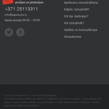
Iepirkumu izsludināšana
+371 25113311
Kāpēc izsludināt?
info@iepirkumi.lv
Kā tas darbojas?
Darba dienās 09:00 - 18:00
Kā izsludināt?
Vadība un konsultācijas
Atsauksmes
© 2007–2018 Iepirkumi.lv. Visas tiesības aizsargātas.
Informācijas pārpublicēšana bez iepirkumi.lv īpašnieka SIA Imperum atļaujas, stingri aizliegta. SIA
Imperum nenes nekādu atbildību, ja, pamatojoties uz mājas lapā atrodamo informāciju, radušies
materiāli vai citāda veida zaudējumi.