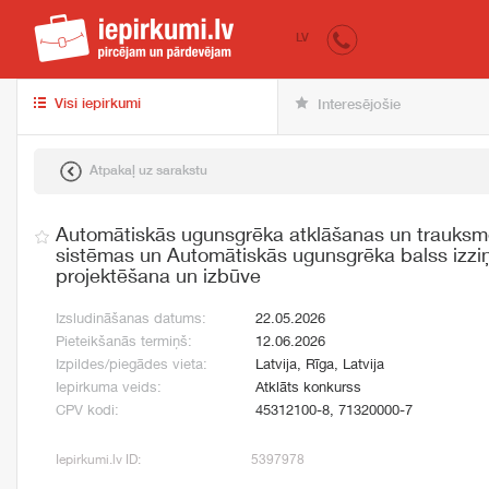
iepirkumi.lv
pir
LV
Visi iepirkumi
Interesējošie
Atpakaļ uz sarakstu
Automātiskās ugunsgrēka atklāšanas un trauksme
sistēmas un Automātiskās ugunsgrēka balss izzi
projektēšana un izbūve
Izsludināšanas datums:
22.05.2026
Pieteikšanās termiņš:
12.06.2026
Izpildes/piegādes vieta:
Latvija, Rīga, Latvija
Iepirkuma veids:
Atklāts konkurss
CPV kodi:
45312100-8, 71320000-7
Iepirkumi.lv ID:
5397978