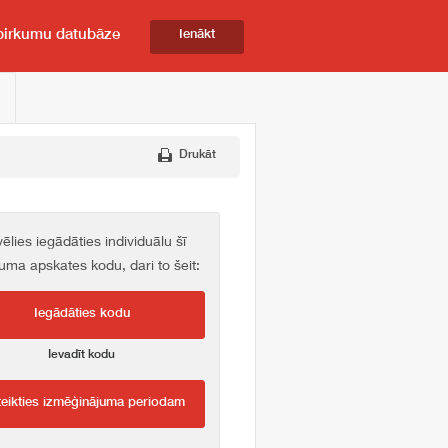
pirkumu datubāze
Ienākt
Drukāt
vēlies iegādāties individuālu šī
kuma apskates kodu, dari to šeit:
Iegādāties kodu
Ievadīt kodu
teikties izmēģinājuma periodam