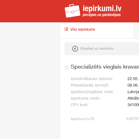
iep
Visi iepirkumi
Atpakaļ uz sarakstu
Specializēts vieglais kravas
Izsludināšanas datums:
22.05
Pieteikšanās termiņš:
08.06
Izpildes/piegādes vieta:
Latvij
Iepirkuma veids:
Atklāt
CPV kodi:
34100
Iepirkumi.lv ID:
53979