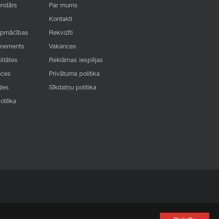
endārs
Par mums
Kontakti
apmācības
Rekvizīti
onements
Vakances
litātes
Reklāmas iespējas
nces
Privātuma politika
des
Sīkdatņu politika
iotēka