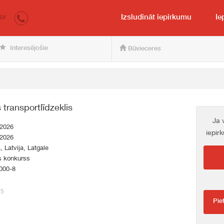
irkumi.lv
pircējam un pārdevējam
Izsludināt iepirkumu
Ie
LV
Interesējošie
Būvieceres
 transportlīdzeklis
Ja 
.2026
iepir
.2026
a, Latvija, Latgale
s konkurss
000-8
75
Pie