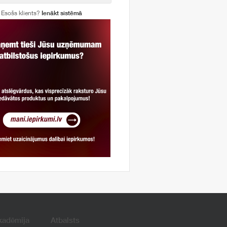
Esošs klients?
Ienākt sistēmā
kadēmija
Atbalsts