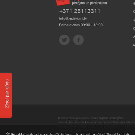
I
+371 25113311
K
info@iepirkumi.lv
K
Darba dienās 09:00 - 18:00
K
V
A
Ziņot par kļūdu
© 2007–2018 Iepirkumi.lv. Visas tiesības aizsargātas.
Informācijas pārpublicēšana bez iepirkumi.lv īpašnieka SIA Impe
Imperum nenes nekādu atbildību, ja, pamatojoties uz mājas l
materiāli vai citāda veida zaudējumi.