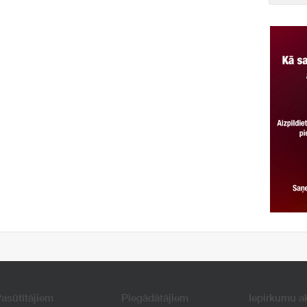
asūtītājiem
Piegādātājiem
Iepirkumu a