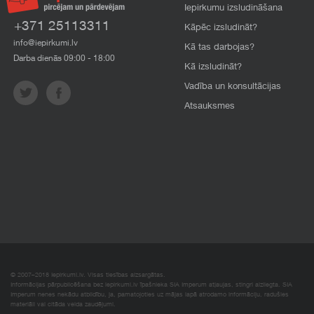
Iepirkumu izsludināšana
+371 25113311
Kāpēc izsludināt?
info@iepirkumi.lv
Kā tas darbojas?
Darba dienās 09:00 - 18:00
Kā izsludināt?
Vadība un konsultācijas
Atsauksmes
© 2007–2018 Iepirkumi.lv. Visas tiesības aizsargātas.
Informācijas pārpublicēšana bez iepirkumi.lv īpašnieka SIA Imperum atļaujas, stingri aizliegta. SIA
Imperum nenes nekādu atbildību, ja, pamatojoties uz mājas lapā atrodamo informāciju, radušies
materiāli vai citāda veida zaudējumi.