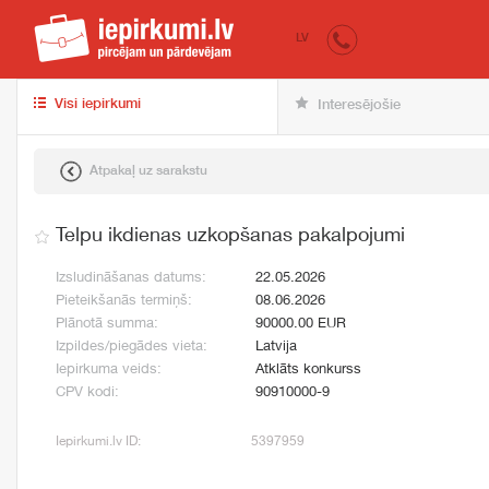
iepirkumi.lv
pir
LV
Visi iepirkumi
Interesējošie
Atpakaļ uz sarakstu
Telpu ikdienas uzkopšanas pakalpojumi
Izsludināšanas datums:
22.05.2026
Pieteikšanās termiņš:
08.06.2026
Plānotā summa:
90000.00 EUR
Izpildes/piegādes vieta:
Latvija
Iepirkuma veids:
Atklāts konkurss
CPV kodi:
90910000-9
Iepirkumi.lv ID:
5397959