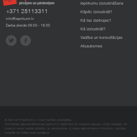
Iepirkumu izsludināšana
+371 25113311
Kāpēc izsludināt?
info@iepirkumi.lv
Kā tas darbojas?
Darba dienās 09:00 - 18:00
Kā izsludināt?
Vadība un konsultācijas
Atsauksmes
© 2007–2018 Iepirkumi.lv. Visas tiesības aizsargātas.
Informācijas pārpublicēšana bez iepirkumi.lv īpašnieka SIA Imperum atļaujas, stingri aizliegta. SIA
Imperum nenes nekādu atbildību, ja, pamatojoties uz mājas lapā atrodamo informāciju, radušies
materiāli vai citāda veida zaudējumi.