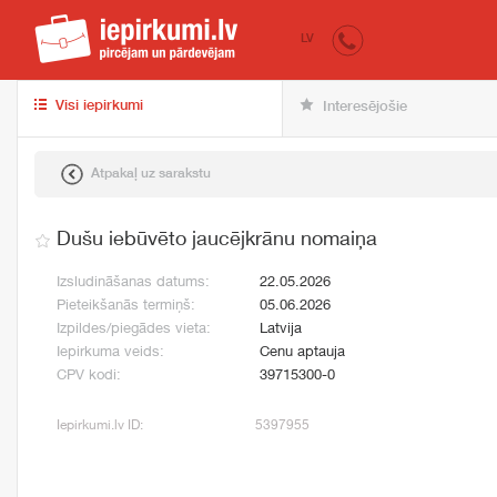
iepirkumi.lv
pir
LV
Visi iepirkumi
Interesējošie
Atpakaļ uz sarakstu
Dušu iebūvēto jaucējkrānu nomaiņa
Izsludināšanas datums:
22.05.2026
Pieteikšanās termiņš:
05.06.2026
Izpildes/piegādes vieta:
Latvija
Iepirkuma veids:
Cenu aptauja
CPV kodi:
39715300-0
Iepirkumi.lv ID:
5397955