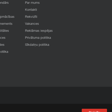
endārs
Par mums
Kontakti
apmācības
Rekvizīti
onements
Vakances
litātes
Reklāmas iespējas
nces
Privātuma politika
des
Sīkdatņu politika
iotēka