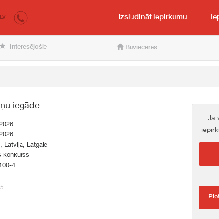
irkumi.lv
pircējam un pārdevējam
Izsludināt iepirkumu
Ie
LV
Interesējošie
Būvieceres
tņu iegāde
Ja 
.2026
iepir
.2026
a, Latvija, Latgale
s konkurss
100-4
45
Pie