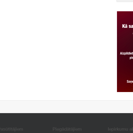
asūtītājiem
Piegādātājiem
Iepirkumu a