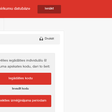
pirkumu datubāze
Ienākt
Drukāt
vēlies iegādāties individuālu šī
kuma apskates kodu, dari to šeit:
Iegādāties kodu
Ievadīt kodu
teikties izmēģinājuma periodam