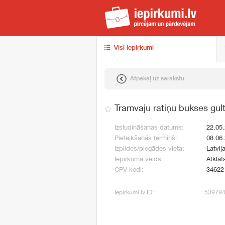
iep
Visi iepirkumi
Atpakaļ uz sarakstu
Tramvaju ratiņu bukses gul
Izsludināšanas datums:
22.05
Pieteikšanās termiņš:
08.06
Izpildes/piegādes vieta:
Latvij
Iepirkuma veids:
Atklāt
CPV kodi:
34622
Iepirkumi.lv ID:
53979