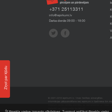
I
+371 25113311
K
info@iepirkumi.lv
K
Darba dienās 09:00 - 18:00
K
V
A
Ziņot par kļūdu
© 2007–2018 Iepirkumi.lv. Visas tiesības aizsargātas.
Informācijas pārpublicēšana bez iepirkumi.lv īpašnieka SIA Impe
Imperum nenes nekādu atbildību, ja, pamatojoties uz mājas l
materiāli vai citāda veida zaudējumi.