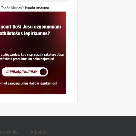
Esošs klients?
Ienākt sistēmā
kadēmija
Atbalsts