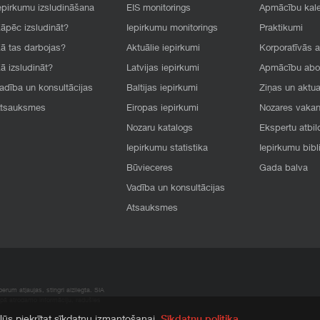
epirkumu izsludināšana
EIS monitorings
Apmācību kal
āpēc izsludināt?
Iepirkumu monitorings
Praktikumi
ā tas darbojas?
Aktuālie iepirkumi
Korporatīvās 
ā izsludināt?
Latvijas iepirkumi
Apmācību ab
adība un konsultācijas
Baltijas iepirkumi
Ziņas un aktua
tsauksmes
Eiropas iepirkumi
Nozares vaka
Nozaru katalogs
Ekspertu atbil
Iepirkumu statistika
Iepirkumu bibl
Būvieceres
Gada balva
Vadība un konsultācijas
Atsauksmes
rum atļaujas, stingri aizliegta. SIA
apā atrodamo informāciju, radušies