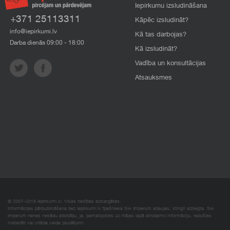
Iepirkumu izsludināšana
+371 25113311
Kāpēc izsludināt?
info@iepirkumi.lv
Kā tas darbojas?
Darba dienās 09:00 - 18:00
Kā izsludināt?
Vadība un konsultācijas
Atsauksmes
© 2007–2018 Iepirkumi.lv. Visas tiesības aizsargātas.
Informācijas pārpublicēšana bez iepirkumi.lv īpašnieka SIA Imperum atļaujas, stingri aizliegta. SIA
Imperum nenes nekādu atbildību, ja, pamatojoties uz mājas lapā atrodamo informāciju, radušies
materiāli vai citāda veida zaudējumi.