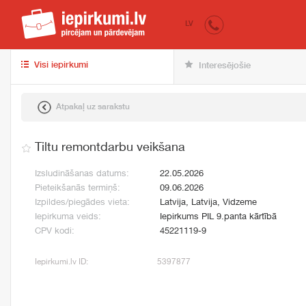
iepirkumi.lv
pir
LV
Visi iepirkumi
Interesējošie
Atpakaļ uz sarakstu
Tiltu remontdarbu veikšana
Izsludināšanas datums:
22.05.2026
Pieteikšanās termiņš:
09.06.2026
Izpildes/piegādes vieta:
Latvija, Latvija, Vidzeme
Iepirkuma veids:
Iepirkums PIL 9.panta kārtībā
CPV kodi:
45221119-9
Iepirkumi.lv ID:
5397877