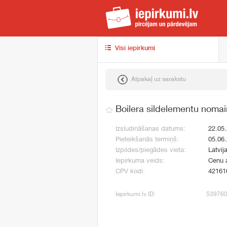
iep
Visi iepirkumi
Atpakaļ uz sarakstu
Boilera sildelementu noma
Izsludināšanas datums:
22.05
Pieteikšanās termiņš:
05.06
Izpildes/piegādes vieta:
Latvij
Iepirkuma veids:
Cenu 
CPV kodi:
42161
Iepirkumi.lv ID:
53976