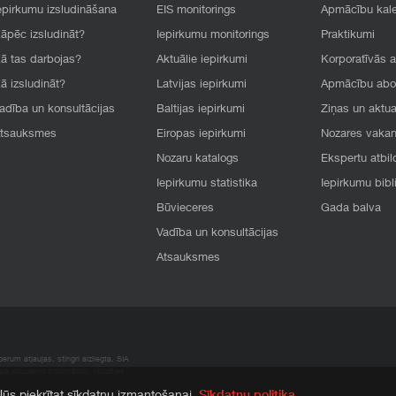
epirkumu izsludināšana
EIS monitorings
Apmācību kal
āpēc izsludināt?
Iepirkumu monitorings
Praktikumi
ā tas darbojas?
Aktuālie iepirkumi
Korporatīvās 
ā izsludināt?
Latvijas iepirkumi
Apmācību ab
adība un konsultācijas
Baltijas iepirkumi
Ziņas un aktua
tsauksmes
Eiropas iepirkumi
Nozares vaka
Nozaru katalogs
Ekspertu atbil
Iepirkumu statistika
Iepirkumu bibl
Būvieceres
Gada balva
Vadība un konsultācijas
Atsauksmes
rum atļaujas, stingri aizliegta. SIA
apā atrodamo informāciju, radušies