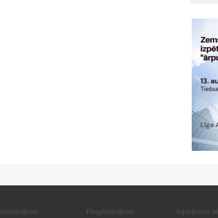
asūtītājiem
Piegādātājiem
Iepirkumu a