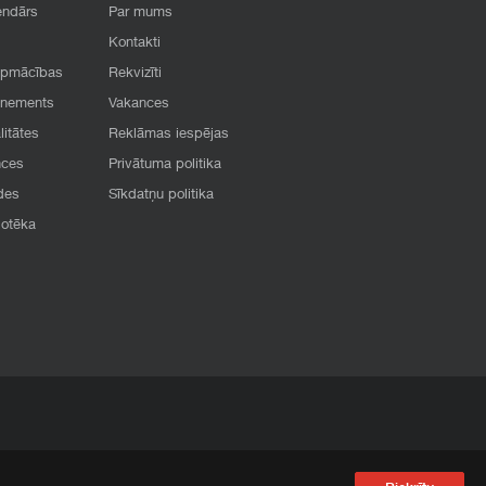
endārs
Par mums
Kontakti
apmācības
Rekvizīti
onements
Vakances
litātes
Reklāmas iespējas
nces
Privātuma politika
des
Sīkdatņu politika
iotēka