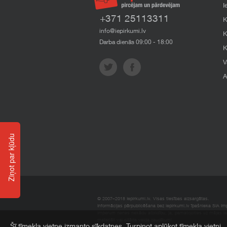
I
+371 25113311
K
info@iepirkumi.lv
K
Darba dienās 09:00 - 18:00
K
V
A
Ziņot par kļūdu
© 2007–2018 Iepirkumi.lv. Visas tiesības aizsargātas.
Informācijas pārpublicēšana bez iepirkumi.lv īpašnieka SIA Impe
Imperum nenes nekādu atbildību, ja, pamatojoties uz mājas l
materiāli vai citāda veida zaudējumi.