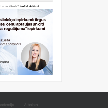
Esošs klients?
Ienākt sistēmā
kadēmija
Atbalsts