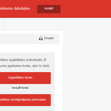
pirkumu datubāze
Ienākt
Drukāt
vēlies iegādāties individuālu šī
kuma apskates kodu, dari to šeit:
Iegādāties kodu
Ievadīt kodu
teikties izmēģinājuma periodam