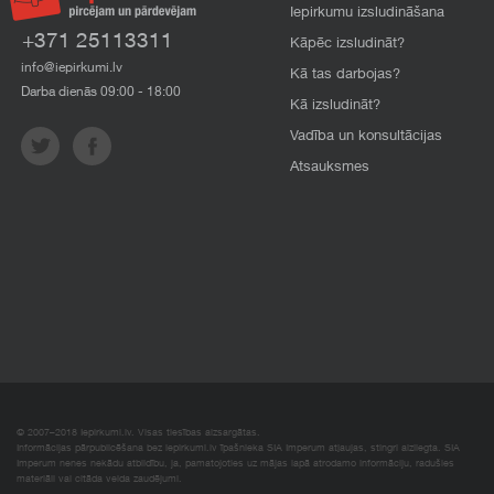
Iepirkumu izsludināšana
+371 25113311
Kāpēc izsludināt?
info@iepirkumi.lv
Kā tas darbojas?
Darba dienās 09:00 - 18:00
Kā izsludināt?
Vadība un konsultācijas
Atsauksmes
© 2007–2018 Iepirkumi.lv. Visas tiesības aizsargātas.
Informācijas pārpublicēšana bez iepirkumi.lv īpašnieka SIA Imperum atļaujas, stingri aizliegta. SIA
Imperum nenes nekādu atbildību, ja, pamatojoties uz mājas lapā atrodamo informāciju, radušies
materiāli vai citāda veida zaudējumi.