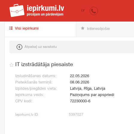
iepirkumi.lv
pir
LV
Visi iepirkumi
Interesējošie
Atpakaļ uz sarakstu
IT izstrādātāja piesaiste
Izsludināšanas datums:
22.05.2026
Pieteikšanās termiņš:
08.06.2026
Izpildes/piegādes vieta:
Latvija, Rīga, Latvija
Iepirkuma veids:
Paziņojums par apspriedi
CPV kodi:
72230000-6
Iepirkumi.lv ID:
5397027