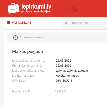
iepirkumi.lv
pir
LV
Visi iepirkumi
Interesējošie
Atpakaļ uz sarakstu
Malkas piegāde
Izsludināšanas datums:
22.05.2026
Pieteikšanās termiņš:
26.06.2026
Izpildes/piegādes vieta:
Latvija, Latvija, Latgale
Iepirkuma veids:
Atklāts konkurss
CPV kodi:
03413000-8
Iepirkumi.lv ID:
5396223