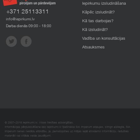
Iepirkumu izsludināšana
+371 25113311
Kāpēc izsludināt?
info@iepirkumi.lv
Kā tas darbojas?
Darba dienās 09:00 - 18:00
Kā izsludināt?
Vadība un konsultācijas
Atsauksmes
© 2007–2018 Iepirkumi.lv. Visas tiesības aizsargātas.
Informācijas pārpublicēšana bez iepirkumi.lv īpašnieka SIA Imperum atļaujas, stingri aizliegta. SIA
Imperum nenes nekādu atbildību, ja, pamatojoties uz mājas lapā atrodamo informāciju, radušies
materiāli vai citāda veida zaudējumi.