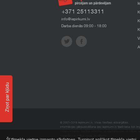
I
+371 25113311
K
info@iepirkumi.lv
K
Darba dienās 09:00 - 18:00
K
V
A
Ziņot par kļūdu
© 2007–2018 Iepirkumi.lv. Visas tiesības aizsargātas.
Informācijas pārpublicēšana bez iepirkumi.lv īpašnieka SIA Impe
Imperum nenes nekādu atbildību, ja, pamatojoties uz mājas l
materiāli vai citāda veida zaudējumi.