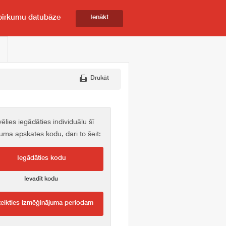
pirkumu datubāze
Ienākt
Drukāt
vēlies iegādāties individuālu šī
kuma apskates kodu, dari to šeit:
Iegādāties kodu
Ievadīt kodu
teikties izmēģinājuma periodam