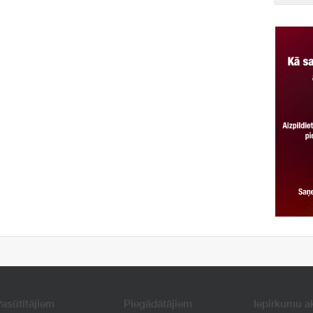
asūtītājiem
Piegādātājiem
Iepirkumu a