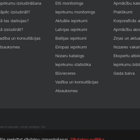
epirkumu izsludināšana
EIS monitorings
Apmācību kal
āpēc izsludināt?
Iepirkumu monitorings
Praktikumi
ā tas darbojas?
Aktuālie iepirkumi
Korporatīvās 
ā izsludināt?
Latvijas iepirkumi
Apmācību ab
adība un konsultācijas
Baltijas iepirkumi
Ziņas un aktua
tsauksmes
Eiropas iepirkumi
Nozares vaka
Nozaru katalogs
Ekspertu atbil
Iepirkumu statistika
Iepirkumu bibl
Būvieceres
Gada balva
Vadība un konsultācijas
Atsauksmes
rum atļaujas, stingri aizliegta. SIA
apā atrodamo informāciju, radušies