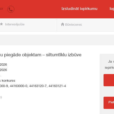
irkumi.lv
pircējam un pārdevējam
Izsludināt iepirkumu
Ie
LV
Interesējošie
Būvieceres
lu piegāde objektam – siltumtīklu izbūve
Ja 
.2026
iepir
.2026
a
s konkurss
000-9, 44163000-0, 44163120-7, 44163121-4
19
Pie