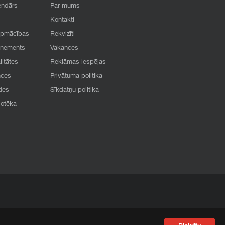
endārs
Par mums
Kontakti
apmācības
Rekvizīti
onements
Vakances
litātes
Reklāmas iespējas
nces
Privātuma politika
des
Sīkdatņu politika
iotēka