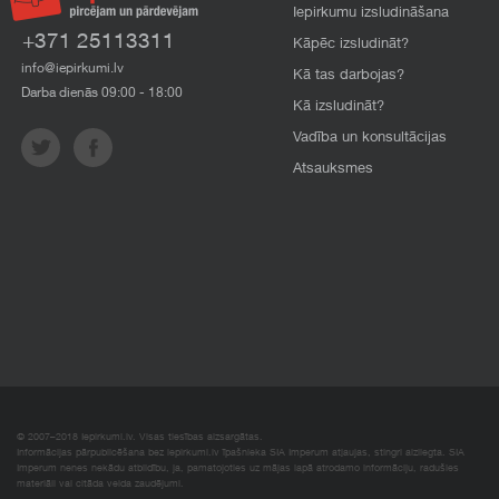
Iepirkumu izsludināšana
+371 25113311
Kāpēc izsludināt?
info@iepirkumi.lv
Kā tas darbojas?
Darba dienās 09:00 - 18:00
Kā izsludināt?
Vadība un konsultācijas
Atsauksmes
© 2007–2018 Iepirkumi.lv. Visas tiesības aizsargātas.
Informācijas pārpublicēšana bez iepirkumi.lv īpašnieka SIA Imperum atļaujas, stingri aizliegta. SIA
Imperum nenes nekādu atbildību, ja, pamatojoties uz mājas lapā atrodamo informāciju, radušies
materiāli vai citāda veida zaudējumi.