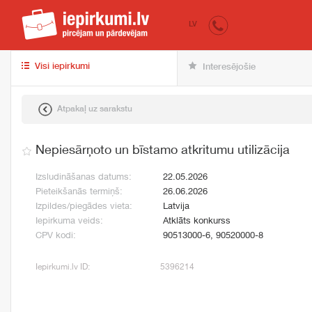
iepirkumi.lv
pir
LV
Visi iepirkumi
Interesējošie
Atpakaļ uz sarakstu
Nepiesārņoto un bīstamo atkritumu utilizācija
Izsludināšanas datums:
22.05.2026
Pieteikšanās termiņš:
26.06.2026
Izpildes/piegādes vieta:
Latvija
Iepirkuma veids:
Atklāts konkurss
CPV kodi:
90513000-6, 90520000-8
Iepirkumi.lv ID:
5396214