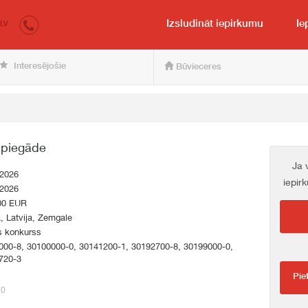
irkumi.lv
pircējam un pārdevējam
Izsludināt iepirkumu
Ie
LV
Interesējošie
Būvieceres
 piegāde
Ja 
.2026
iepir
.2026
00 EUR
a, Latvija, Zemgale
s konkurss
000-8, 30100000-0, 30141200-1, 30192700-8, 30199000-0,
720-3
Pie
10