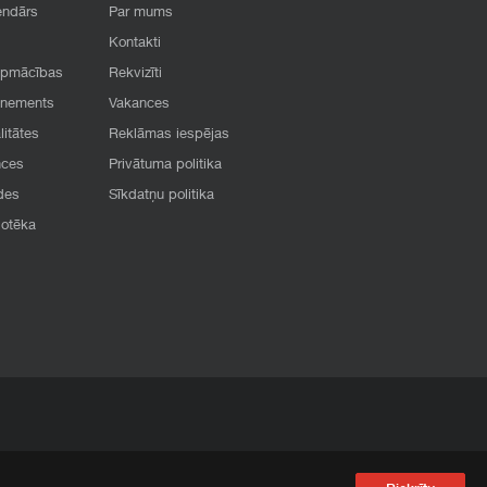
endārs
Par mums
Kontakti
apmācības
Rekvizīti
onements
Vakances
litātes
Reklāmas iespējas
nces
Privātuma politika
des
Sīkdatņu politika
iotēka