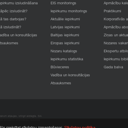
epirkumu izsludināšana
EIS monitorings
Apmācību kal
āpēc izsludināt?
Iepirkumu monitorings
Praktikumi
ā tas darbojas?
Aktuālie iepirkumi
Korporatīvās 
ā izsludināt?
Latvijas iepirkumi
Apmācību ab
adība un konsultācijas
Baltijas iepirkumi
Ziņas un aktua
tsauksmes
Eiropas iepirkumi
Nozares vaka
Nozaru katalogs
Ekspertu atbil
Iepirkumu statistika
Iepirkumu bibl
Būvieceres
Gada balva
Vadība un konsultācijas
Atsauksmes
rum atļaujas, stingri aizliegta. SIA
apā atrodamo informāciju, radušies