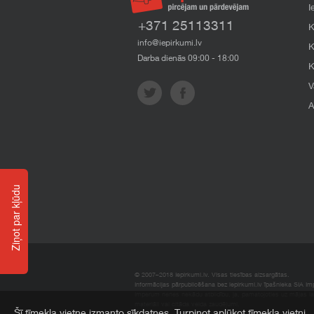
I
+371 25113311
K
info@iepirkumi.lv
K
Darba dienās 09:00 - 18:00
K
V
A
Ziņot par kļūdu
© 2007–2018 Iepirkumi.lv. Visas tiesības aizsargātas.
Informācijas pārpublicēšana bez iepirkumi.lv īpašnieka SIA Impe
Imperum nenes nekādu atbildību, ja, pamatojoties uz mājas l
materiāli vai citāda veida zaudējumi.