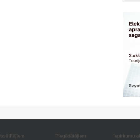
asūtītājiem
Piegādātājiem
Iepirkumu a