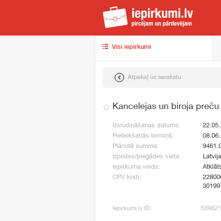
iep
Visi iepirkumi
Atpakaļ uz sarakstu
Kancelejas un biroja preču
Izsludināšanas datums:
22.05
Pieteikšanās termiņš:
08.06
Plānotā summa:
9461.
Izpildes/piegādes vieta:
Latvij
Iepirkuma veids:
Atklāt
CPV kodi:
22800
30199
Iepirkumi.lv ID:
53962