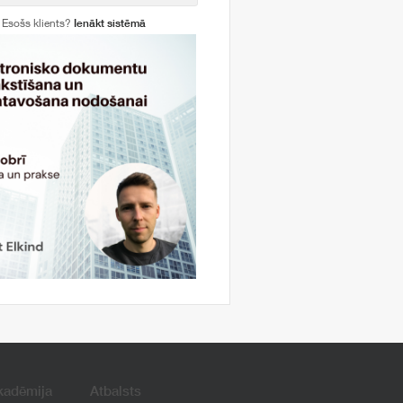
Esošs klients?
Ienākt sistēmā
kadēmija
Atbalsts