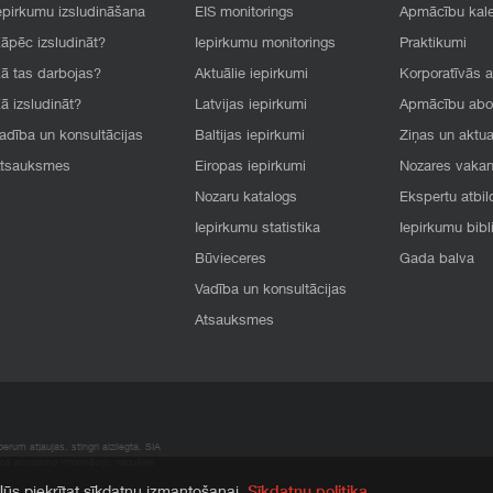
epirkumu izsludināšana
EIS monitorings
Apmācību kal
āpēc izsludināt?
Iepirkumu monitorings
Praktikumi
ā tas darbojas?
Aktuālie iepirkumi
Korporatīvās 
ā izsludināt?
Latvijas iepirkumi
Apmācību ab
adība un konsultācijas
Baltijas iepirkumi
Ziņas un aktua
tsauksmes
Eiropas iepirkumi
Nozares vaka
Nozaru katalogs
Ekspertu atbil
Iepirkumu statistika
Iepirkumu bibl
Būvieceres
Gada balva
Vadība un konsultācijas
Atsauksmes
rum atļaujas, stingri aizliegta. SIA
apā atrodamo informāciju, radušies