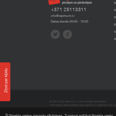
I
+371 25113311
K
info@iepirkumi.lv
K
Darba dienās 09:00 - 18:00
K
V
A
Ziņot par kļūdu
© 2007–2018 Iepirkumi.lv. Visas tiesības aizsargātas.
Informācijas pārpublicēšana bez iepirkumi.lv īpašnieka SIA Impe
Imperum nenes nekādu atbildību, ja, pamatojoties uz mājas l
materiāli vai citāda veida zaudējumi.