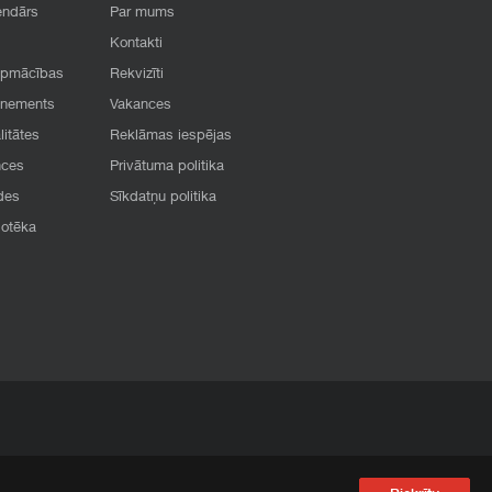
endārs
Par mums
Kontakti
apmācības
Rekvizīti
onements
Vakances
litātes
Reklāmas iespējas
nces
Privātuma politika
des
Sīkdatņu politika
iotēka