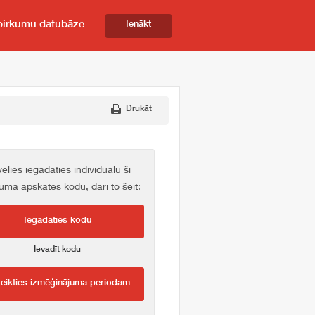
pirkumu datubāze
Ienākt
Drukāt
vēlies iegādāties individuālu šī
kuma apskates kodu, dari to šeit:
Iegādāties kodu
Ievadīt kodu
teikties izmēģinājuma periodam