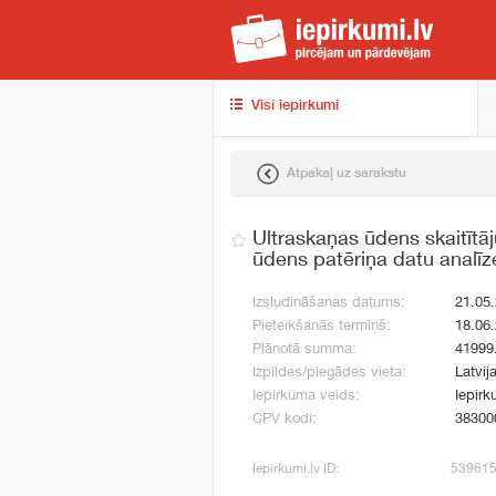
iep
Visi iepirkumi
Atpakaļ uz sarakstu
Ultraskaņas ūdens skaitītāj
ūdens patēriņa datu analī
Izsludināšanas datums:
21.05
Pieteikšanās termiņš:
18.06
Plānotā summa:
41999
Izpildes/piegādes vieta:
Latvija
Iepirkuma veids:
Iepirk
CPV kodi:
38300
Iepirkumi.lv ID:
53961