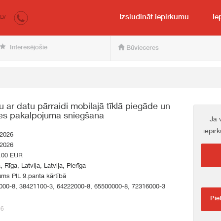
irkumi.lv
pircējam un pārdevējam
Izsludināt iepirkumu
Ie
LV
Interesējošie
Būvieceres
u ar datu pārraidi mobilajā tīklā piegāde un
zes pakalpojuma sniegšana
Ja 
iepir
.2026
.2026
.00 EUR
, Rīga, Latvija, Latvija, Pierīga
ums PIL 9.panta kārtībā
000-8, 38421100-3, 64222000-8, 65500000-8, 72316000-3
Pie
56