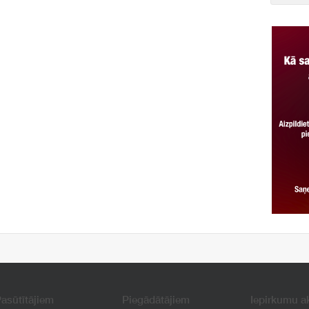
asūtītājiem
Piegādātājiem
Iepirkumu a