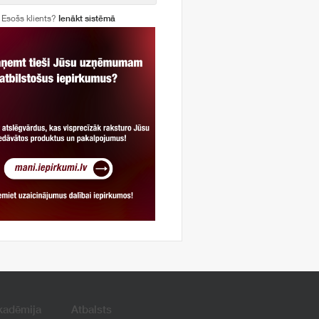
Esošs klients?
Ienākt sistēmā
kadēmija
Atbalsts