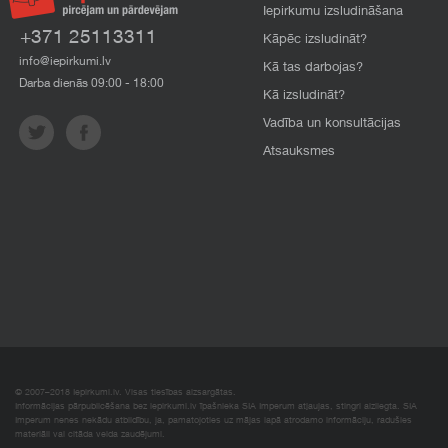
Iepirkumu izsludināšana
+371 25113311
Kāpēc izsludināt?
info@iepirkumi.lv
Kā tas darbojas?
Darba dienās 09:00 - 18:00
Kā izsludināt?
Vadība un konsultācijas
Atsauksmes
© 2007–2018 Iepirkumi.lv. Visas tiesības aizsargātas.
Informācijas pārpublicēšana bez iepirkumi.lv īpašnieka SIA Imperum atļaujas, stingri aizliegta. SIA
Imperum nenes nekādu atbildību, ja, pamatojoties uz mājas lapā atrodamo informāciju, radušies
materiāli vai citāda veida zaudējumi.