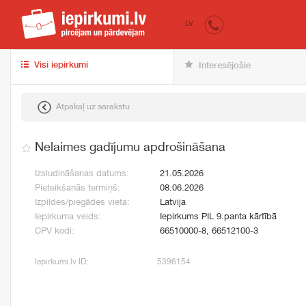
iepirkumi.lv
pir
LV
Visi iepirkumi
Interesējošie
Atpakaļ uz sarakstu
Nelaimes gadījumu apdrošināšana
Izsludināšanas datums:
21.05.2026
Pieteikšanās termiņš:
08.06.2026
Izpildes/piegādes vieta:
Latvija
Iepirkuma veids:
Iepirkums PIL 9.panta kārtībā
CPV kodi:
66510000-8, 66512100-3
Iepirkumi.lv ID:
5396154