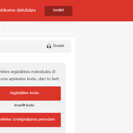
pirkumu datubāze
Ienākt
Drukāt
vēlies iegādāties individuālu šī
kuma apskates kodu, dari to šeit:
Iegādāties kodu
Ievadīt kodu
teikties izmēģinājuma periodam