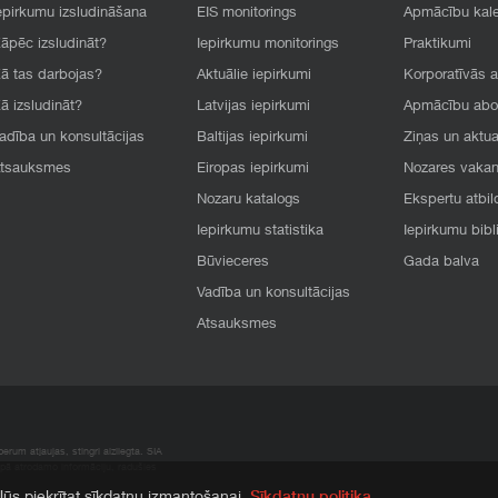
epirkumu izsludināšana
EIS monitorings
Apmācību kal
āpēc izsludināt?
Iepirkumu monitorings
Praktikumi
ā tas darbojas?
Aktuālie iepirkumi
Korporatīvās 
ā izsludināt?
Latvijas iepirkumi
Apmācību ab
adība un konsultācijas
Baltijas iepirkumi
Ziņas un aktua
tsauksmes
Eiropas iepirkumi
Nozares vaka
Nozaru katalogs
Ekspertu atbil
Iepirkumu statistika
Iepirkumu bibl
Būvieceres
Gada balva
Vadība un konsultācijas
Atsauksmes
rum atļaujas, stingri aizliegta. SIA
apā atrodamo informāciju, radušies