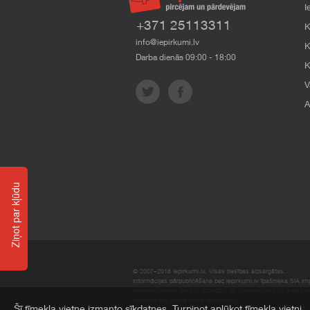
I
+371 25113311
K
info@iepirkumi.lv
K
Darba dienās 09:00 - 18:00
K
V
A
Ziņot par kļūdu
© 2007–2018 Iepirkumi.lv. Visas tiesības aizsargātas.
Informācijas pārpublicēšana bez iepirkumi.lv īpašnieka SIA Impe
Imperum nenes nekādu atbildību, ja, pamatojoties uz mājas l
materiāli vai citāda veida zaudējumi.