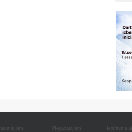
asūtītājiem
Piegādātājiem
Iepirkumu a