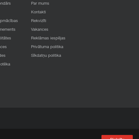
endārs
Par mums
Kontakti
apmācības
Rekvizīti
onements
Vakances
litātes
Reklāmas iespējas
nces
Privātuma politika
des
Sīkdatņu politika
iotēka