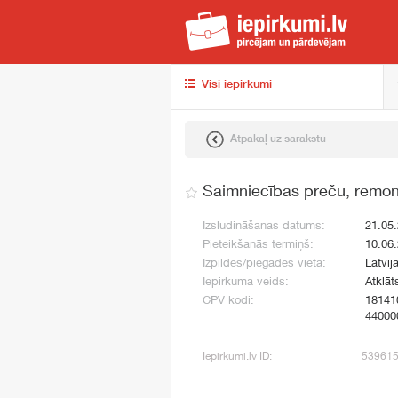
iep
Visi iepirkumi
Atpakaļ uz sarakstu
Saimniecības preču, remont
Izsludināšanas datums:
21.05
Pieteikšanās termiņš:
10.06
Izpildes/piegādes vieta:
Latvij
Iepirkuma veids:
Atklāt
CPV kodi:
18141
44000
Iepirkumi.lv ID:
53961