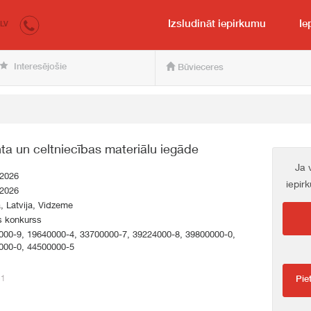
irkumi.lv
pircējam un pārdevējam
Izsludināt iepirkumu
Ie
LV
Interesējošie
Būvieceres
a un celtniecības materiālu iegāde
Ja 
.2026
iepir
.2026
a, Latvija, Vidzeme
s konkurss
000-9, 19640000-4, 33700000-7, 39224000-8, 39800000-0,
000-0, 44500000-5
51
Pie