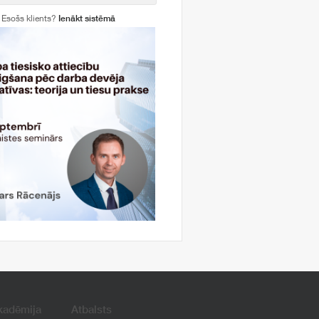
Esošs klients?
Ienākt sistēmā
kadēmija
Atbalsts