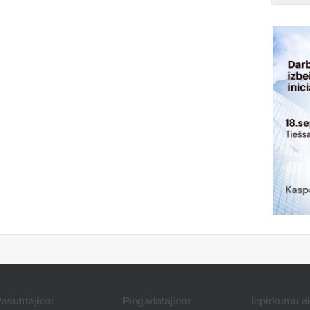
asūtītājiem
Piegādātājiem
Iepirkumu a