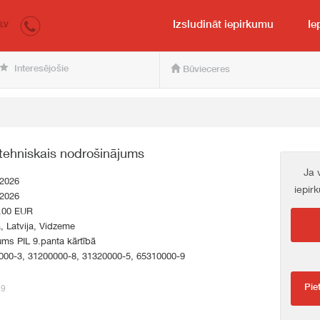
irkumi.lv
pircējam un pārdevējam
Izsludināt iepirkumu
Ie
LV
Interesējošie
Būvieceres
tehniskais nodrošinājums
Ja 
.2026
iepir
.2026
.00 EUR
a, Latvija, Vidzeme
ums PIL 9.panta kārtībā
000-3, 31200000-8, 31320000-5, 65310000-9
Pie
39