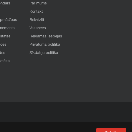
endārs
Par mums
Kontakti
apmācības
Rekvizīti
onements
Vakances
litātes
Reklāmas iespējas
nces
Privātuma politika
des
Sīkdatņu politika
iotēka