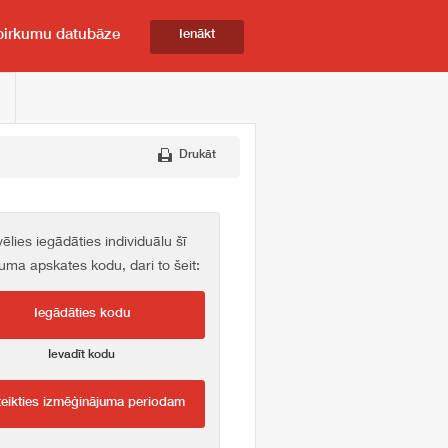
pirkumu datubāze
Ienākt
Drukāt
vēlies iegādāties individuālu šī
kuma apskates kodu, dari to šeit:
Iegādāties kodu
Ievadīt kodu
teikties izmēģinājuma periodam