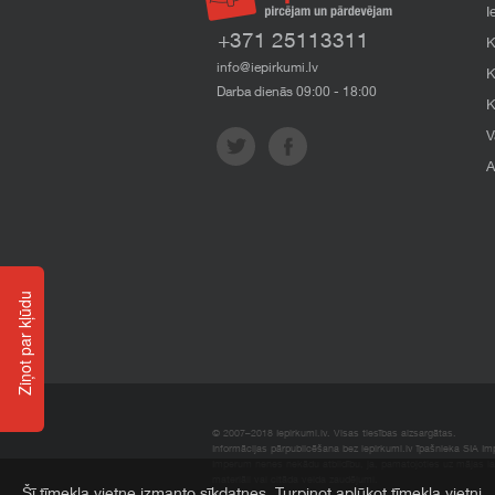
I
+371 25113311
K
info@iepirkumi.lv
K
Darba dienās 09:00 - 18:00
K
V
A
Ziņot par kļūdu
© 2007–2018 Iepirkumi.lv. Visas tiesības aizsargātas.
Informācijas pārpublicēšana bez iepirkumi.lv īpašnieka SIA Impe
Imperum nenes nekādu atbildību, ja, pamatojoties uz mājas l
materiāli vai citāda veida zaudējumi.