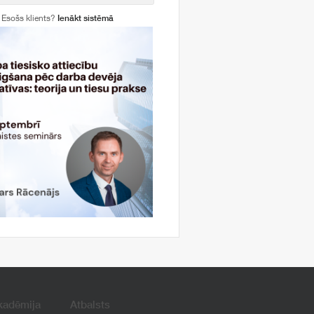
Esošs klients?
Ienākt sistēmā
kadēmija
Atbalsts