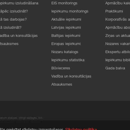
epirkumu izsludināšana
EIS monitorings
Apmācību kal
āpēc izsludināt?
Iepirkumu monitorings
Praktikumi
ā tas darbojas?
Aktuālie iepirkumi
Korporatīvās 
ā izsludināt?
Latvijas iepirkumi
Apmācību ab
adība un konsultācijas
Baltijas iepirkumi
Ziņas un aktua
tsauksmes
Eiropas iepirkumi
Nozares vaka
Nozaru katalogs
Ekspertu atbil
Iepirkumu statistika
Iepirkumu bibl
Būvieceres
Gada balva
Vadība un konsultācijas
Atsauksmes
rum atļaujas, stingri aizliegta. SIA
apā atrodamo informāciju, radušies