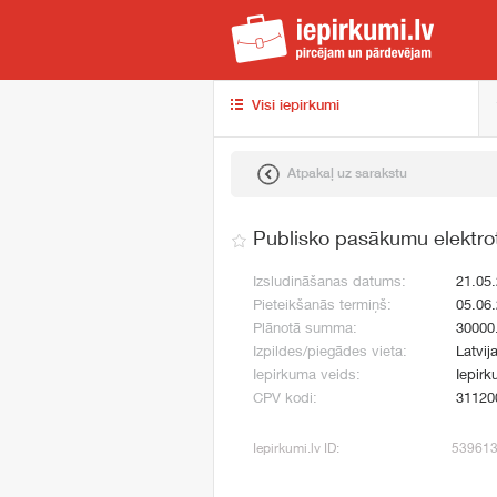
iep
Visi iepirkumi
Atpakaļ uz sarakstu
Publisko pasākumu elektro
Izsludināšanas datums:
21.05
Pieteikšanās termiņš:
05.06
Plānotā summa:
30000
Izpildes/piegādes vieta:
Latvij
Iepirkuma veids:
Iepirk
CPV kodi:
31120
Iepirkumi.lv ID:
53961