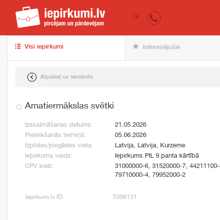
iepirkumi.lv
pir
LV
Visi iepirkumi
Interesējošie
Atpakaļ uz sarakstu
Amatiermākslas svētki
Izsludināšanas datums:
21.05.2026
Pieteikšanās termiņš:
05.06.2026
Izpildes/piegādes vieta:
Latvija, Latvija, Kurzeme
Iepirkuma veids:
Iepirkums PIL 9.panta kārtībā
CPV kodi:
31000000-6, 31520000-7, 44211100-
79710000-4, 79952000-2
Iepirkumi.lv ID:
5396131