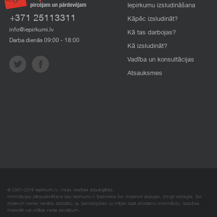
Iepirkumu izsludināšana
+371 25113311
Kāpēc izsludināt?
info@iepirkumi.lv
Kā tas darbojas?
Darba dienās 09:00 - 18:00
Kā izsludināt?
Vadība un konsultācijas
Atsauksmes
© 2007–2018 Iepirkumi.lv. Visas tiesības aizsargātas.
Informācijas pārpublicēšana bez iepirkumi.lv īpašnieka SIA Imperum atļaujas, stingri aizliegta. SIA
Imperum nenes nekādu atbildību, ja, pamatojoties uz mājas lapā atrodamo informāciju, radušies
materiāli vai citāda veida zaudējumi.