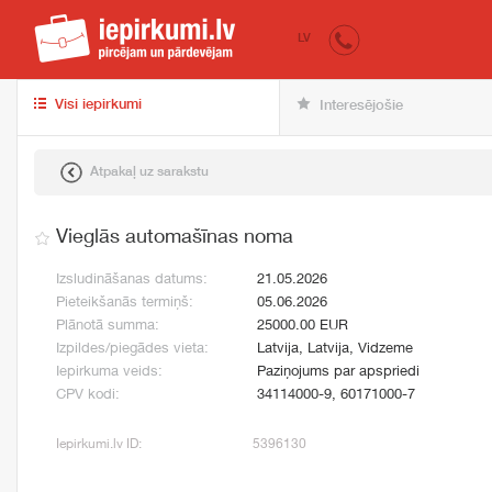
iepirkumi.lv
pir
LV
Visi iepirkumi
Interesējošie
Atpakaļ uz sarakstu
Vieglās automašīnas noma
Izsludināšanas datums:
21.05.2026
Pieteikšanās termiņš:
05.06.2026
Plānotā summa:
25000.00 EUR
Izpildes/piegādes vieta:
Latvija, Latvija, Vidzeme
Iepirkuma veids:
Paziņojums par apspriedi
CPV kodi:
34114000-9, 60171000-7
Iepirkumi.lv ID:
5396130