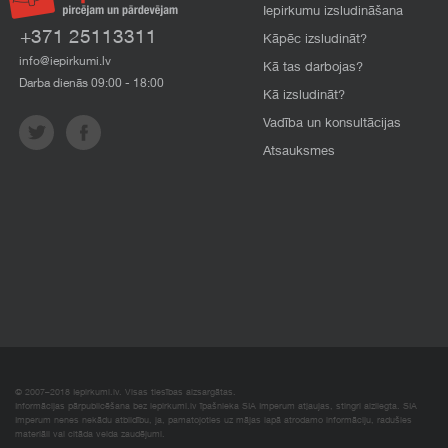
Iepirkumu izsludināšana
+371 25113311
Kāpēc izsludināt?
info@iepirkumi.lv
Kā tas darbojas?
Darba dienās 09:00 - 18:00
Kā izsludināt?
Vadība un konsultācijas
Atsauksmes
© 2007–2018 Iepirkumi.lv. Visas tiesības aizsargātas.
Informācijas pārpublicēšana bez iepirkumi.lv īpašnieka SIA Imperum atļaujas, stingri aizliegta. SIA
Imperum nenes nekādu atbildību, ja, pamatojoties uz mājas lapā atrodamo informāciju, radušies
materiāli vai citāda veida zaudējumi.