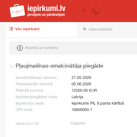
iepirkumi.lv
pir
LV
Visi iepirkumi
Interesējošie
Atpakaļ uz sarakstu
Pļaujmašīnas-smalcinātāja piegāde
Izsludināšanas datums:
21.05.2026
Pieteikšanās termiņš:
05.06.2026
Plānotā summa:
12200.00 EUR
Izpildes/piegādes vieta:
Latvija
Iepirkuma veids:
Iepirkums PIL 9.panta kārtībā
CPV kodi:
16600000-1
Iepirkumi.lv ID:
5396099