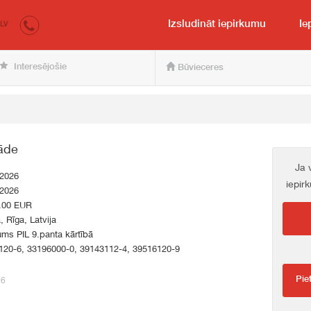
irkumi.lv
pircējam un pārdevējam
Izsludināt iepirkumu
Ie
LV
Interesējošie
Būvieceres
gāde
Ja 
.2026
iepir
.2026
.00 EUR
a, Rīga, Latvija
ums PIL 9.panta kārtībā
120-6, 33196000-0, 39143112-4, 39516120-9
Pie
96