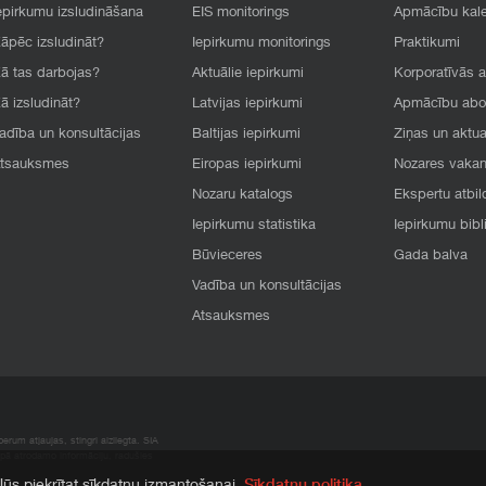
epirkumu izsludināšana
EIS monitorings
Apmācību kal
āpēc izsludināt?
Iepirkumu monitorings
Praktikumi
ā tas darbojas?
Aktuālie iepirkumi
Korporatīvās 
ā izsludināt?
Latvijas iepirkumi
Apmācību ab
adība un konsultācijas
Baltijas iepirkumi
Ziņas un aktua
tsauksmes
Eiropas iepirkumi
Nozares vaka
Nozaru katalogs
Ekspertu atbil
Iepirkumu statistika
Iepirkumu bibl
Būvieceres
Gada balva
Vadība un konsultācijas
Atsauksmes
rum atļaujas, stingri aizliegta. SIA
apā atrodamo informāciju, radušies