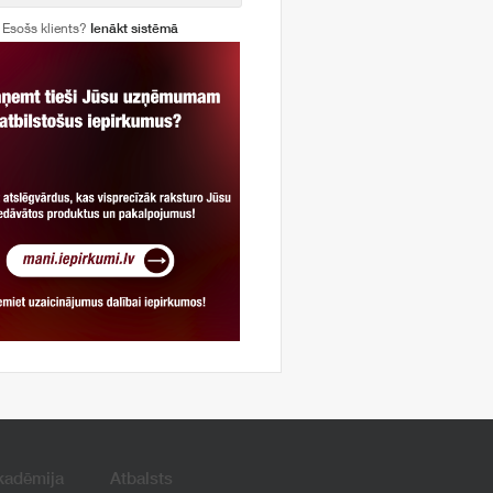
Esošs klients?
Ienākt sistēmā
kadēmija
Atbalsts