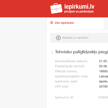
iep
Visi iepirkumi
Atpakaļ uz sarakstu
Tehnisko palīglīdzekļu pie
Izsludināšanas datums:
21.05
Pieteikšanās termiņš:
05.06
Plānotā summa:
18500
Izpildes/piegādes vieta:
Latvij
Iepirkuma veids:
Iepirk
CPV kodi:
33193
Iepirkumi.lv ID:
53960