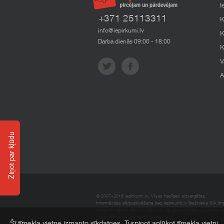
I
+371 25113311
K
info@iepirkumi.lv
K
Darba dienās 09:00 - 18:00
K
V
A
Ziņot par kļūdu
© 2007–2018 Iepirkumi.lv. Visas tiesības aizsargātas.
Informācijas pārpublicēšana bez iepirkumi.lv īpašnieka SIA Impe
Imperum nenes nekādu atbildību, ja, pamatojoties uz mājas l
materiāli vai citāda veida zaudējumi.