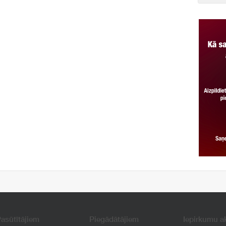
asūtītājiem
Piegādātājiem
Iepirkumu a