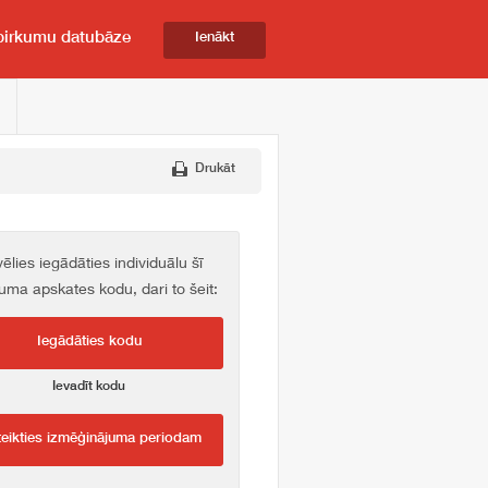
pirkumu datubāze
Ienākt
Drukāt
vēlies iegādāties individuālu šī
kuma apskates kodu, dari to šeit:
Iegādāties kodu
Ievadīt kodu
teikties izmēģinājuma periodam