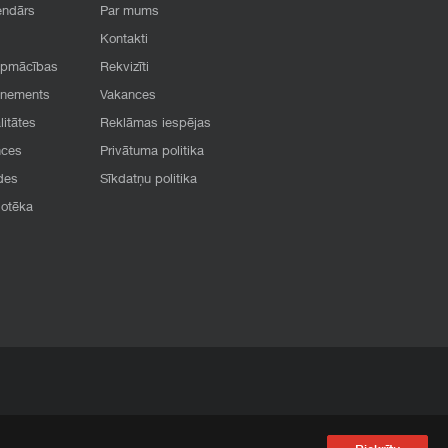
endārs
Par mums
Kontakti
apmācības
Rekvizīti
onements
Vakances
litātes
Reklāmas iespējas
nces
Privātuma politika
des
Sīkdatņu politika
iotēka