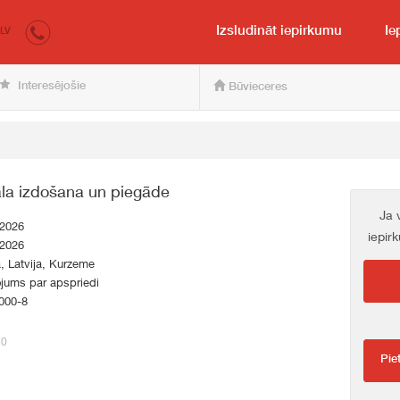
irkumi.lv
pircējam un pārdevējam
Izsludināt iepirkumu
Ie
LV
Interesējošie
Būvieceres
āla izdošana un piegāde
Ja 
.2026
iepir
.2026
a, Latvija, Kurzeme
jums par apspriedi
000-8
70
Pie