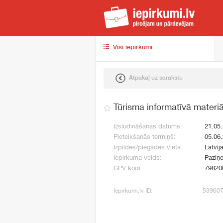
iep
Visi iepirkumi
Atpakaļ uz sarakstu
Tūrisma informatīvā materi
Izsludināšanas datums:
21.05
Pieteikšanās termiņš:
05.06
Izpildes/piegādes vieta:
Latvij
Iepirkuma veids:
Paziņo
CPV kodi:
79820
Iepirkumi.lv ID:
53960