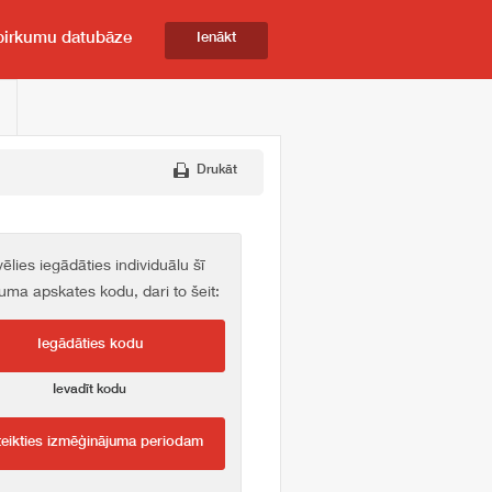
pirkumu datubāze
Ienākt
Drukāt
vēlies iegādāties individuālu šī
kuma apskates kodu, dari to šeit:
Iegādāties kodu
Ievadīt kodu
teikties izmēģinājuma periodam