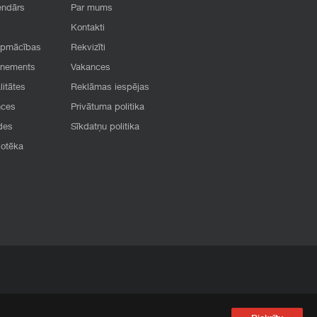
endārs
Par mums
Kontakti
apmācības
Rekvizīti
onements
Vakances
litātes
Reklāmas iespējas
nces
Privātuma politika
des
Sīkdatņu politika
iotēka