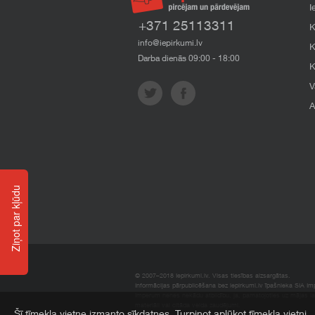
I
+371 25113311
K
info@iepirkumi.lv
K
Darba dienās 09:00 - 18:00
K
V
A
Ziņot par kļūdu
© 2007–2018 Iepirkumi.lv. Visas tiesības aizsargātas.
Informācijas pārpublicēšana bez iepirkumi.lv īpašnieka SIA Impe
Imperum nenes nekādu atbildību, ja, pamatojoties uz mājas l
materiāli vai citāda veida zaudējumi.