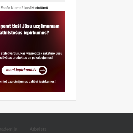
Esošs klients?
Ienākt sistēmā
kadēmija
Atbalsts