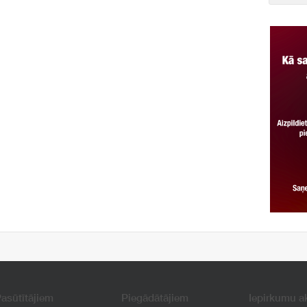
asūtītājiem
Piegādātājiem
Iepirkumu a