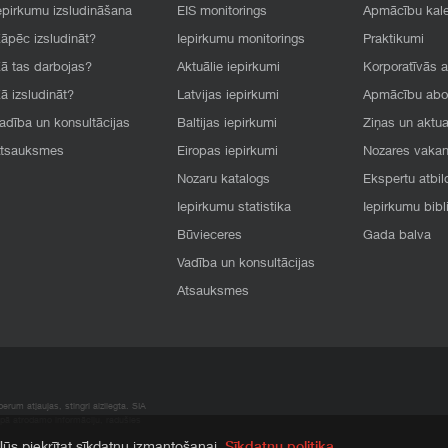
epirkumu izsludināšana
EIS monitorings
Apmācību kal
āpēc izsludināt?
Iepirkumu monitorings
Praktikumi
ā tas darbojas?
Aktuālie iepirkumi
Korporatīvās 
ā izsludināt?
Latvijas iepirkumi
Apmācību ab
adība un konsultācijas
Baltijas iepirkumi
Ziņas un aktua
tsauksmes
Eiropas iepirkumi
Nozares vaka
Nozaru katalogs
Ekspertu atbil
Iepirkumu statistika
Iepirkumu bibl
Būvieceres
Gada balva
Vadība un konsultācijas
Atsauksmes
rum atļaujas, stingri aizliegta. SIA
apā atrodamo informāciju, radušies