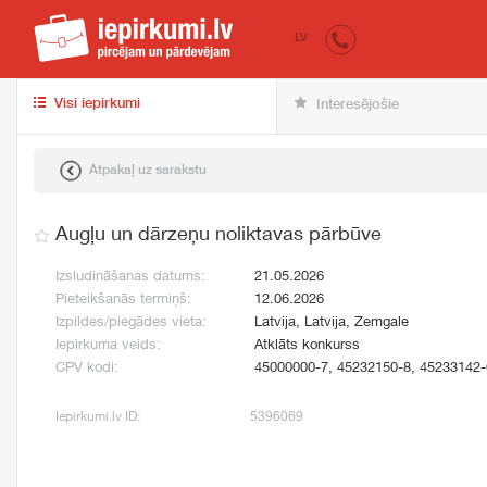
iepirkumi.lv
pir
LV
Visi iepirkumi
Interesējošie
Atpakaļ uz sarakstu
Augļu un dārzeņu noliktavas pārbūve
Izsludināšanas datums:
21.05.2026
Pieteikšanās termiņš:
12.06.2026
Izpildes/piegādes vieta:
Latvija, Latvija, Zemgale
Iepirkuma veids:
Atklāts konkurss
CPV kodi:
45000000-7, 45232150-8, 45233142-
Iepirkumi.lv ID:
5396069