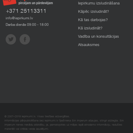
Iepirkumu izsludināšana
+371 25113311
Kāpēc izsludināt?
info@iepirkumi.lv
Kā tas darbojas?
Darba dienās 09:00 - 18:00
Kā izsludināt?
Vadība un konsultācijas
Atsauksmes
© 2007–2018 Iepirkumi.lv. Visas tiesības aizsargātas.
Informācijas pārpublicēšana bez iepirkumi.lv īpašnieka SIA Imperum atļaujas, stingri aizliegta. SIA
Imperum nenes nekādu atbildību, ja, pamatojoties uz mājas lapā atrodamo informāciju, radušies
materiāli vai citāda veida zaudējumi.