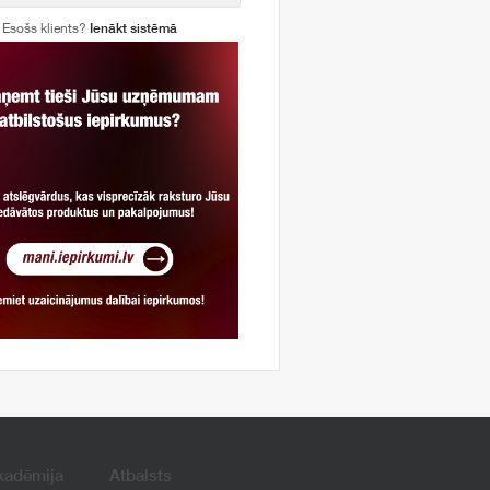
Esošs klients?
Ienākt sistēmā
kadēmija
Atbalsts