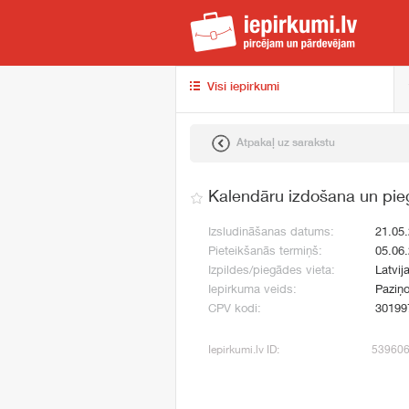
iep
Visi iepirkumi
Atpakaļ uz sarakstu
Kalendāru izdošana un pi
Izsludināšanas datums:
21.05
Pieteikšanās termiņš:
05.06
Izpildes/piegādes vieta:
Latvij
Iepirkuma veids:
Paziņo
CPV kodi:
30199
Iepirkumi.lv ID:
53960