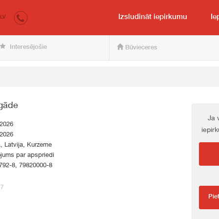
irkumi.lv
pircējam un pārdevējam
Izsludināt iepirkumu
Ie
LV
Interesējošie
Būvieceres
egāde
Ja 
.2026
iepir
.2026
a, Latvija, Kurzeme
jums par apspriedi
792-8, 79820000-8
67
Pie