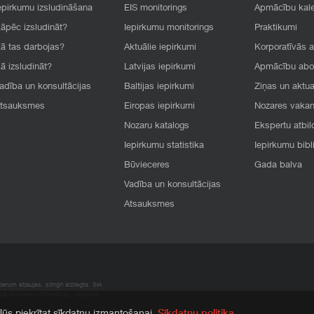
epirkumu izsludināšana
EIS monitorings
Apmācību kal
āpēc izsludināt?
Iepirkumu monitorings
Praktikumi
ā tas darbojas?
Aktuālie iepirkumi
Korporatīvās 
ā izsludināt?
Latvijas iepirkumi
Apmācību ab
adība un konsultācijas
Baltijas iepirkumi
Ziņas un aktua
tsauksmes
Eiropas iepirkumi
Nozares vaka
Nozaru katalogs
Ekspertu atbil
Iepirkumu statistika
Iepirkumu bibl
Būvieceres
Gada balva
Vadība un konsultācijas
Atsauksmes
rum atļaujas, stingri aizliegta. SIA
apā atrodamo informāciju, radušies