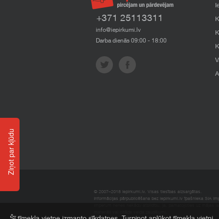
I
+371 25113311
K
info@iepirkumi.lv
K
Darba dienās 09:00 - 18:00
K
V
A
Ziņot par kļūdu
© 2007–2018 Iepirkumi.lv. Visas tiesības aizsargātas.
Informācijas pārpublicēšana bez iepirkumi.lv īpašnieka SIA Impe
Imperum nenes nekādu atbildību, ja, pamatojoties uz mājas l
materiāli vai citāda veida zaudējumi.