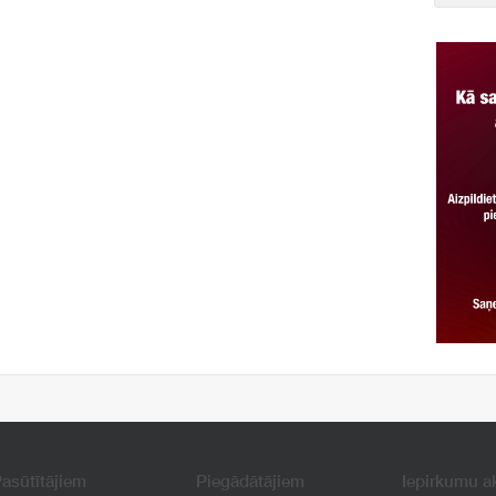
asūtītājiem
Piegādātājiem
Iepirkumu a