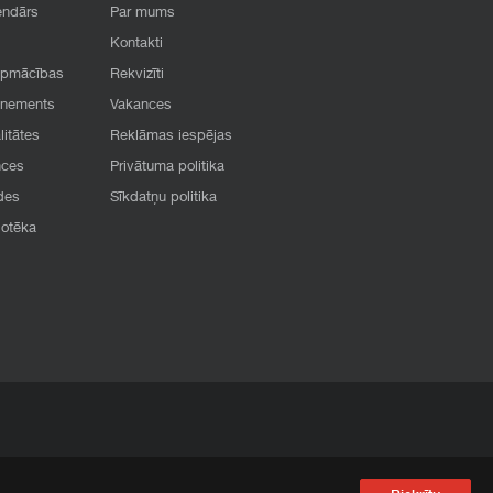
endārs
Par mums
Kontakti
apmācības
Rekvizīti
onements
Vakances
litātes
Reklāmas iespējas
nces
Privātuma politika
des
Sīkdatņu politika
iotēka