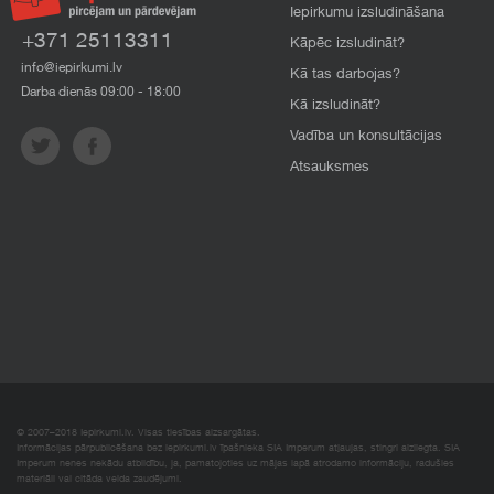
Iepirkumu izsludināšana
+371 25113311
Kāpēc izsludināt?
info@iepirkumi.lv
Kā tas darbojas?
Darba dienās 09:00 - 18:00
Kā izsludināt?
Vadība un konsultācijas
Atsauksmes
© 2007–2018 Iepirkumi.lv. Visas tiesības aizsargātas.
Informācijas pārpublicēšana bez iepirkumi.lv īpašnieka SIA Imperum atļaujas, stingri aizliegta. SIA
Imperum nenes nekādu atbildību, ja, pamatojoties uz mājas lapā atrodamo informāciju, radušies
materiāli vai citāda veida zaudējumi.