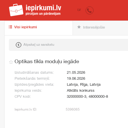
iepirkumi.lv
pir
LV
Visi iepirkumi
Interesējošie
Atpakaļ uz sarakstu
Optikas tīkla moduļu iegāde
Izsludināšanas datums:
21.05.2026
Pieteikšanās termiņš:
19.06.2026
Izpildes/piegādes vieta:
Latvija, Rīga, Latvija
Iepirkuma veids:
Atklāts konkurss
CPV kodi:
32000000-3, 48000000-8
Iepirkumi.lv ID:
5396065