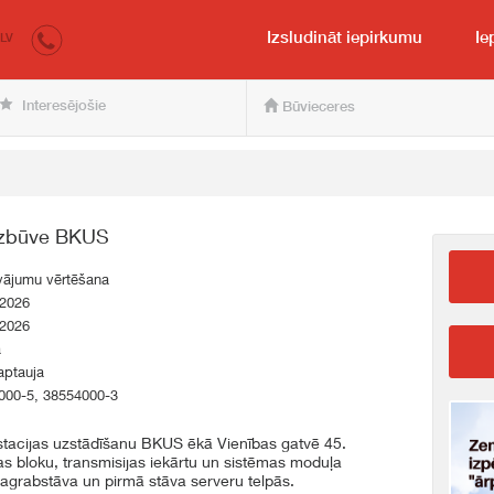
irkumi.lv
pircējam un pārdevējam
Izsludināt iepirkumu
Ie
LV
Interesējošie
Būvieceres
 izbūve BKUS
vājumu vērtēšana
.2026
.2026
a
aptauja
000-5, 38554000-3
stacijas uzstādīšanu BKUS ēkā Vienības gatvē 45.
s bloku, transmisijas iekārtu un sistēmas moduļa
pagrabstāva un pirmā stāva serveru telpās.