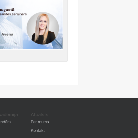
kadēmija
Atbalsts
endārs
Par mums
Kontakti