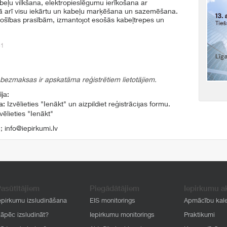
abeļu vilkšana, elektropieslēgumu ierīkošana ar
kā arī visu iekārtu un kabeļu marķēšana un sazemēšana.
sdrošības prasībām, izmantojot esošās kabeļtrepes un
61
 bezmaksas ir apskatāma reģistrētiem lietotājiem.
ja:
a:
Izvēlieties "Ienākt" un aizpildiet reģistrācijas formu.
vēlieties "Ienākt"
1
;
info@iepirkumi.lv
asūtītājiem
Piegādātājiem
Iepirkumu a
epirkumu izsludināšana
EIS monitorings
Apmācību kal
āpēc izsludināt?
Iepirkumu monitorings
Praktikumi