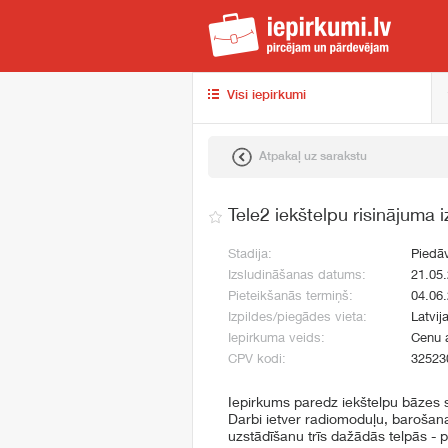
iep
Visi iepirkumi
Atpakaļ uz sarakstu
Tele2 iekštelpu risinājuma
Stadija:
Piedā
Izsludināšanas datums:
21.05
Pieteikšanās termiņš:
04.06
Izpildes/piegādes vieta:
Latvij
Iepirkuma veids:
Cenu 
CPV kodi:
32523
Iepirkums paredz iekštelpu bāzes 
Darbi ietver radiomoduļu, barošana
uzstādīšanu trīs dažādās telpās - 