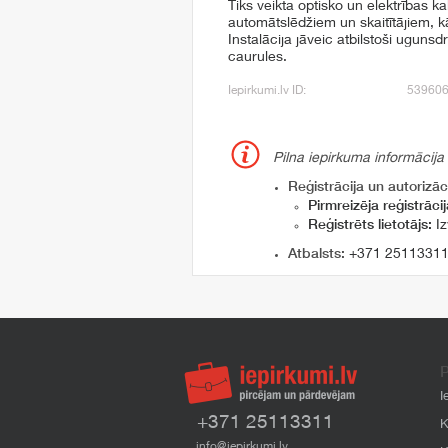
Tiks veikta optisko un elektrības k
automātslēdžiem un skaitītājiem, 
Instalācija jāveic atbilstoši ugun
caurules.
Iepirkumi.lv ID:
53960
Pilna iepirkuma informācija
Reģistrācija un autorizāci
Pirmreizēja reģistrācij
Reģistrēts lietotājs:
Iz
Atbalsts:
+371 2511331
P
I
+371 25113311
K
info@iepirkumi.lv