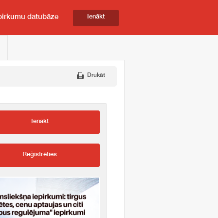
pirkumu datubāze
Ienākt
Drukāt
Ienākt
Reģistrēties