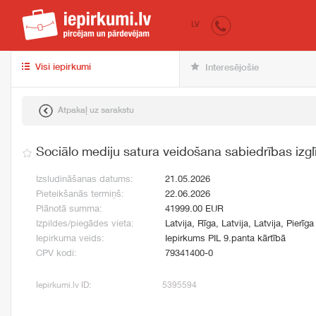
iepirkumi.lv
pir
LV
Visi iepirkumi
Interesējošie
Atpakaļ uz sarakstu
Sociālo mediju satura veidošana sabiedrības izgl
Izsludināšanas datums:
21.05.2026
Pieteikšanās termiņš:
22.06.2026
Plānotā summa:
41999.00 EUR
Izpildes/piegādes vieta:
Latvija, Rīga, Latvija, Latvija, Pierīga
Iepirkuma veids:
Iepirkums PIL 9.panta kārtībā
CPV kodi:
79341400-0
Iepirkumi.lv ID:
5395594