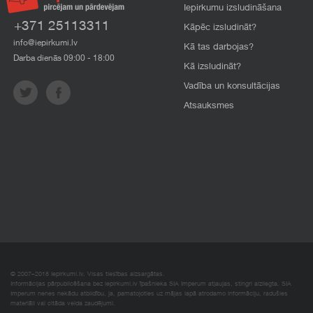
Iepirkumu izsludināšana
+371 25113311
Kāpēc izsludināt?
info@iepirkumi.lv
Kā tas darbojas?
Darba dienās 09:00 - 18:00
Kā izsludināt?
Vadība un konsultācijas
Atsauksmes
© 2007–2018 Iepirkumi.lv. Visas tiesības aizsargātas.
Informācijas pārpublicēšana bez iepirkumi.lv īpašnieka SIA Imperum atļaujas, stingri aizliegta. SIA
Imperum nenes nekādu atbildību, ja, pamatojoties uz mājas lapā atrodamo informāciju, radušies
materiāli vai citāda veida zaudējumi.