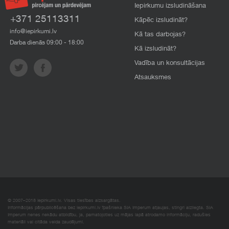
Iepirkumu izsludināšana
+371 25113311
Kāpēc izsludināt?
info@iepirkumi.lv
Kā tas darbojas?
Darba dienās 09:00 - 18:00
Kā izsludināt?
Vadība un konsultācijas
Atsauksmes
© 2007–2018 Iepirkumi.lv. Visas tiesības aizsargātas.
Informācijas pārpublicēšana bez iepirkumi.lv īpašnieka SIA Imperum atļaujas, stingri aizliegta. SIA
Imperum nenes nekādu atbildību, ja, pamatojoties uz mājas lapā atrodamo informāciju, radušies
materiāli vai citāda veida zaudējumi.