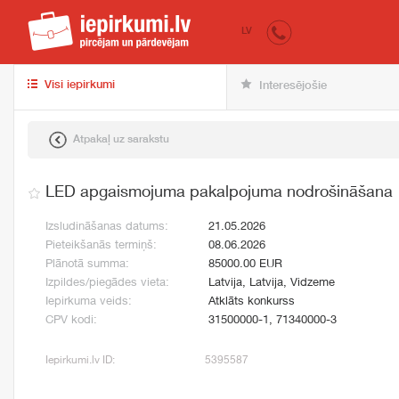
iepirkumi.lv
pir
LV
Visi iepirkumi
Interesējošie
Atpakaļ uz sarakstu
LED apgaismojuma pakalpojuma nodrošināšana
Izsludināšanas datums:
21.05.2026
Pieteikšanās termiņš:
08.06.2026
Plānotā summa:
85000.00 EUR
Izpildes/piegādes vieta:
Latvija, Latvija, Vidzeme
Iepirkuma veids:
Atklāts konkurss
CPV kodi:
31500000-1, 71340000-3
Iepirkumi.lv ID:
5395587