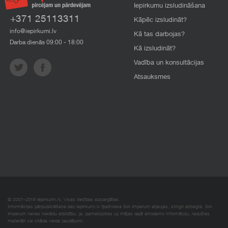
Iepirkumu izsludināšana
+371 25113311
Kāpēc izsludināt?
info@iepirkumi.lv
Kā tas darbojas?
Darba dienās 09:00 - 18:00
Kā izsludināt?
Vadība un konsultācijas
Atsauksmes
© 2007–2018 Iepirkumi.lv. Visas tiesības aizsargātas.
Informācijas pārpublicēšana bez iepirkumi.lv īpašnieka SIA Imperum atļaujas, stingri aizliegta. SIA
Imperum nenes nekādu atbildību, ja, pamatojoties uz mājas lapā atrodamo informāciju, radušies
materiāli vai citāda veida zaudējumi.