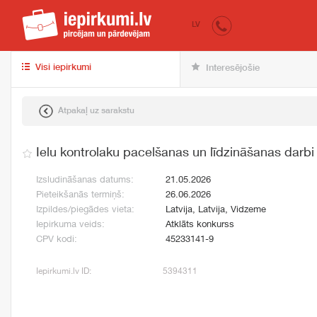
iepirkumi.lv
pir
LV
Visi iepirkumi
Interesējošie
Atpakaļ uz sarakstu
Ielu kontrolaku pacelšanas un līdzināšanas darbi
Izsludināšanas datums:
21.05.2026
Pieteikšanās termiņš:
26.06.2026
Izpildes/piegādes vieta:
Latvija, Latvija, Vidzeme
Iepirkuma veids:
Atklāts konkurss
CPV kodi:
45233141-9
Iepirkumi.lv ID:
5394311