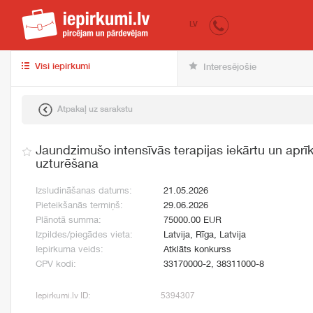
iepirkumi.lv
pir
LV
Visi iepirkumi
Interesējošie
Atpakaļ uz sarakstu
Jaundzimušo intensīvās terapijas iekārtu un apr
uzturēšana
Izsludināšanas datums:
21.05.2026
Pieteikšanās termiņš:
29.06.2026
Plānotā summa:
75000.00 EUR
Izpildes/piegādes vieta:
Latvija, Rīga, Latvija
Iepirkuma veids:
Atklāts konkurss
CPV kodi:
33170000-2, 38311000-8
Iepirkumi.lv ID:
5394307