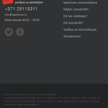
Iepirkumu izsludināšana
+371 25113311
Kāpēc izsludināt?
info@iepirkumi.lv
Kā tas darbojas?
Darba dienās 09:00 - 18:00
Kā izsludināt?
Vadība un konsultācijas
Atsauksmes
© 2007–2018 Iepirkumi.lv. Visas tiesības aizsargātas.
Informācijas pārpublicēšana bez iepirkumi.lv īpašnieka SIA Imperum atļaujas, stingri aizliegta. SIA
Imperum nenes nekādu atbildību, ja, pamatojoties uz mājas lapā atrodamo informāciju, radušies
materiāli vai citāda veida zaudējumi.