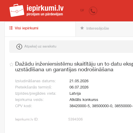
iepirkumi.lv
pir
LV
Visi iepirkumi
Interesējošie
Atpakaļ uz sarakstu
Dažādu inženiersistēmu skaitītāju un to datu ek
uzstādīšana un garantijas nodrošināšana
Izsludināšanas datums:
21.05.2026
Pieteikšanās termiņš:
06.07.2026
Izpildes/piegādes vieta:
Latvija
Iepirkuma veids:
Atklāts konkurss
CPV kodi:
38420000-5, 38500000-0, 38550000-
Iepirkumi.lv ID:
5394306