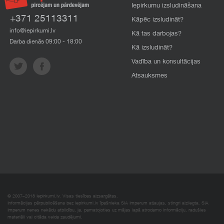
Iepirkumu izsludināšana
+371 25113311
Kāpēc izsludināt?
info@iepirkumi.lv
Kā tas darbojas?
Darba dienās 09:00 - 18:00
Kā izsludināt?
Vadība un konsultācijas
Atsauksmes
© 2007–2018 Iepirkumi.lv. Visas tiesības aizsargātas.
Informācijas pārpublicēšana bez iepirkumi.lv īpašnieka SIA Imperum atļaujas, stingri aizliegta. SIA
Imperum nenes nekādu atbildību, ja, pamatojoties uz mājas lapā atrodamo informāciju, radušies
materiāli vai citāda veida zaudējumi.