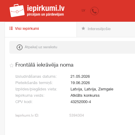
iepirkumi.lv
pir
LV
Visi iepirkumi
Interesējošie
Atpakaļ uz sarakstu
Frontālā iekrāvēja noma
Izsludināšanas datums:
21.05.2026
Pieteikšanās termiņš:
19.06.2026
Izpildes/piegādes vieta:
Latvija, Latvija, Zemgale
Iepirkuma veids:
Atklāts konkurss
CPV kodi:
43252000-4
Iepirkumi.lv ID:
5394304