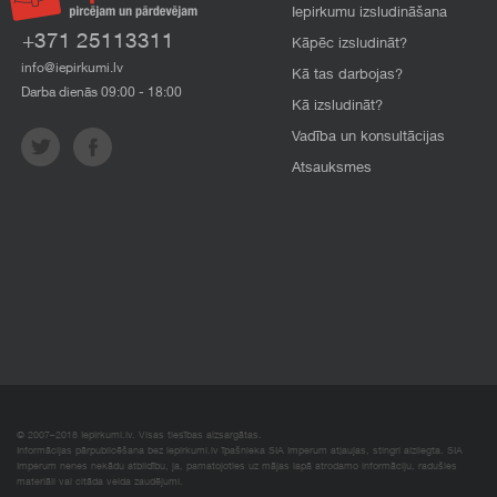
Iepirkumu izsludināšana
+371 25113311
Kāpēc izsludināt?
info@iepirkumi.lv
Kā tas darbojas?
Darba dienās 09:00 - 18:00
Kā izsludināt?
Vadība un konsultācijas
Atsauksmes
© 2007–2018 Iepirkumi.lv. Visas tiesības aizsargātas.
Informācijas pārpublicēšana bez iepirkumi.lv īpašnieka SIA Imperum atļaujas, stingri aizliegta. SIA
Imperum nenes nekādu atbildību, ja, pamatojoties uz mājas lapā atrodamo informāciju, radušies
materiāli vai citāda veida zaudējumi.