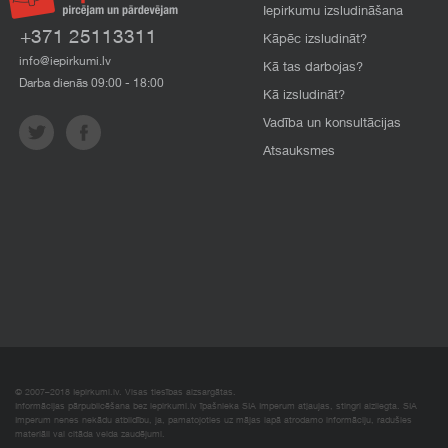
Iepirkumu izsludināšana
+371 25113311
Kāpēc izsludināt?
info@iepirkumi.lv
Kā tas darbojas?
Darba dienās 09:00 - 18:00
Kā izsludināt?
Vadība un konsultācijas
Atsauksmes
© 2007–2018 Iepirkumi.lv. Visas tiesības aizsargātas.
Informācijas pārpublicēšana bez iepirkumi.lv īpašnieka SIA Imperum atļaujas, stingri aizliegta. SIA
Imperum nenes nekādu atbildību, ja, pamatojoties uz mājas lapā atrodamo informāciju, radušies
materiāli vai citāda veida zaudējumi.