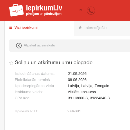
iepirkumi.lv
pir
LV
Visi iepirkumi
Interesējošie
Atpakaļ uz sarakstu
Soliņu un atkritumu urnu piegāde
Izsludināšanas datums:
21.05.2026
Pieteikšanās termiņš:
08.06.2026
Izpildes/piegādes vieta:
Latvija, Latvija, Zemgale
Iepirkuma veids:
Atklāts konkurss
CPV kodi:
39113600-3, 39224340-3
Iepirkumi.lv ID:
5394301