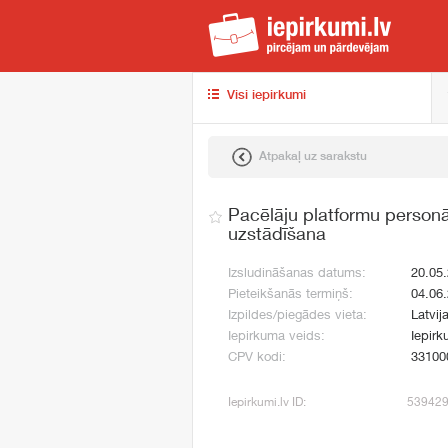
iep
Visi iepirkumi
Atpakaļ uz sarakstu
Pacēlāju platformu person
uzstādīšana
Izsludināšanas datums:
20.05
Pieteikšanās termiņš:
04.06
Izpildes/piegādes vieta:
Latvij
Iepirkuma veids:
Iepirk
CPV kodi:
33100
Iepirkumi.lv ID:
53942