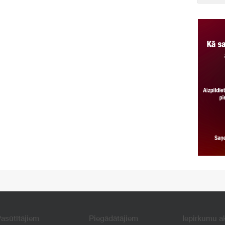
asūtītājiem
Piegādātājiem
Iepirkumu a