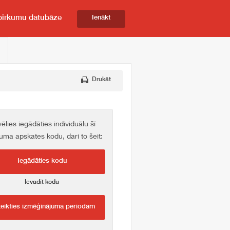
pirkumu datubāze
Ienākt
Drukāt
vēlies iegādāties individuālu šī
kuma apskates kodu, dari to šeit:
Iegādāties kodu
Ievadīt kodu
teikties izmēģinājuma periodam