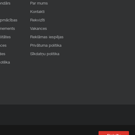
endārs
Par mums
Kontakti
apmācības
Rekvizīti
onements
Vakances
litātes
Reklāmas iespējas
nces
Privātuma politika
des
Sīkdatņu politika
iotēka