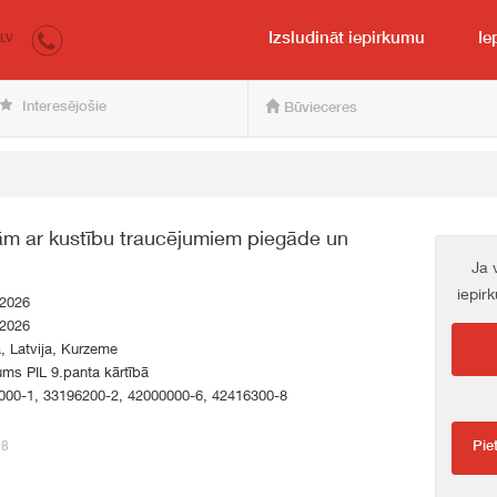
irkumi.lv
pircējam un pārdevējam
Izsludināt iepirkumu
Ie
LV
Interesējošie
Būvieceres
ām ar kustību traucējumiem piegāde un
Ja 
iepir
.2026
.2026
a, Latvija, Kurzeme
ums PIL 9.panta kārtībā
000-1, 33196200-2, 42000000-6, 42416300-8
98
Pie