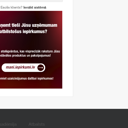
Esošs klients?
Ienākt sistēmā
kadēmija
Atbalsts