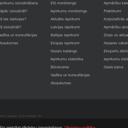
epirkumu izsludināšana
EIS monitorings
Apmācību kal
āpēc izsludināt?
Iepirkumu monitorings
Praktikumi
ā tas darbojas?
Aktuālie iepirkumi
Korporatīvās 
ā izsludināt?
Latvijas iepirkumi
Apmācību ab
adība un konsultācijas
Baltijas iepirkumi
Ziņas un aktua
tsauksmes
Eiropas iepirkumi
Nozares vaka
Nozaru katalogs
Ekspertu atbil
Iepirkumu statistika
Iepirkumu bibl
Būvieceres
Gada balva
Vadība un konsultācijas
Atsauksmes
rum atļaujas, stingri aizliegta. SIA
apā atrodamo informāciju, radušies