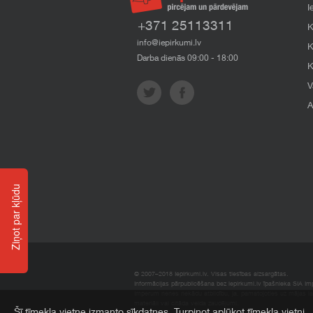
I
+371 25113311
K
info@iepirkumi.lv
K
Darba dienās 09:00 - 18:00
K
V
A
Ziņot par kļūdu
© 2007–2018 Iepirkumi.lv. Visas tiesības aizsargātas.
Informācijas pārpublicēšana bez iepirkumi.lv īpašnieka SIA Impe
Imperum nenes nekādu atbildību, ja, pamatojoties uz mājas l
materiāli vai citāda veida zaudējumi.